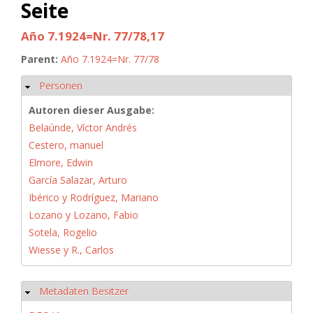
Seite
Año 7.1924=Nr. 77/78,17
Parent:
Año 7.1924=Nr. 77/78
Personen
Hide
Autoren dieser Ausgabe:
Belaúnde, Víctor Andrés
Cestero, manuel
Elmore, Edwin
García Salazar, Arturo
Ibérico y Rodríguez, Mariano
Lozano y Lozano, Fabio
Sotela, Rogelio
Wiesse y R., Carlos
Metadaten Besitzer
Hide