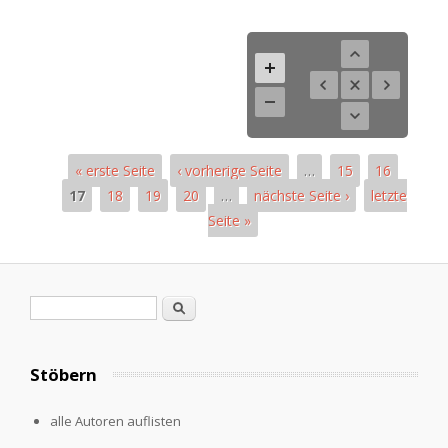
« erste Seite
‹ vorherige Seite
…
15
16
17
18
19
20
…
nächste Seite ›
letzte
Seite »
Pages
Search form
Search
Stöbern
alle Autoren auflisten