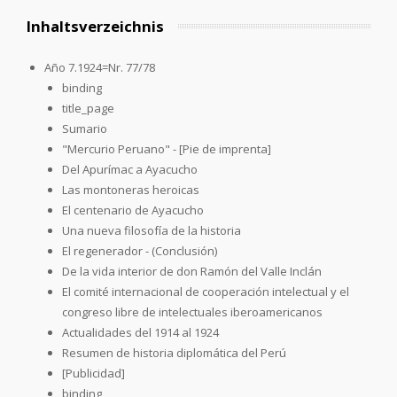
Inhaltsverzeichnis
Año 7.1924=Nr. 77/78
binding
title_page
Sumario
"Mercurio Peruano" - [Pie de imprenta]
Del Apurímac a Ayacucho
Las montoneras heroicas
El centenario de Ayacucho
Una nueva filosofía de la historia
El regenerador - (Conclusión)
De la vida interior de don Ramón del Valle Inclán
El comité internacional de cooperación intelectual y el
congreso libre de intelectuales iberoamericanos
Actualidades del 1914 al 1924
Resumen de historia diplomática del Perú
[Publicidad]
binding