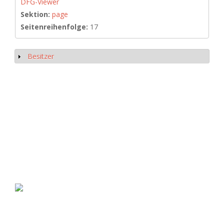
DFG-Viewer
Sektion:
page
Seitenreihenfolge:
17
Besitzer
Show