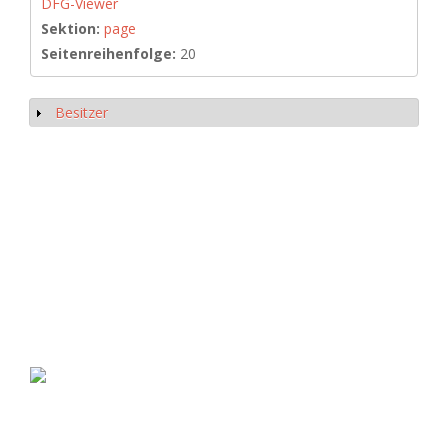
DFG-Viewer
Sektion:
page
Seitenreihenfolge:
20
Besitzer
Show