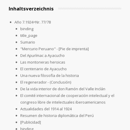
Inhaltsverzeichnis
Año 7.1924=Nr. 77/78
binding
title_page
Sumario
"Mercurio Peruano" - [Pie de imprenta]
Del Apurímac a Ayacucho
Las montoneras heroicas
El centenario de Ayacucho
Una nueva filosofía de la historia
El regenerador - (Conclusión)
De la vida interior de don Ramón del Valle Inclán
El comité internacional de cooperación intelectual y el
congreso libre de intelectuales iberoamericanos
Actualidades del 1914 al 1924
Resumen de historia diplomática del Perú
[Publicidad]
binding