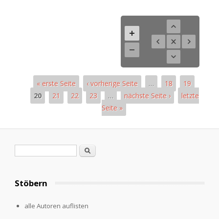
« erste Seite
‹ vorherige Seite
…
18
19
20
21
22
23
…
nächste Seite ›
letzte
Seite »
Pages
Search form
Search
Stöbern
alle Autoren auflisten