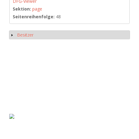
DFG-Viewer
Sektion:
page
Seitenreihenfolge:
48
Besitzer
Show