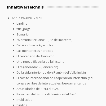
Inhaltsverzeichnis
Año 7.1924=Nr. 77/78
binding
title_page
Sumario
"Mercurio Peruano" - [Pie de imprenta]
Del Apurímac a Ayacucho
Las montoneras heroicas
El centenario de Ayacucho
Una nueva filosofía de la historia
El regenerador - (Conclusión)
De la vida interior de don Ramón del Valle Inclán
El comité internacional de cooperación intelectual y el
congreso libre de intelectuales iberoamericanos
Actualidades del 1914 al 1924
Resumen de historia diplomática del Perú
[Publicidad]
binding