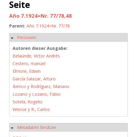
Seite
Año 7.1924=Nr. 77/78,48
Parent:
Año 7.1924=Nr. 77/78
Personen
Hide
Autoren dieser Ausgabe:
Belaúnde, Víctor Andrés
Cestero, manuel
Elmore, Edwin
García Salazar, Arturo
Ibérico y Rodríguez, Mariano
Lozano y Lozano, Fabio
Sotela, Rogelio
Wiesse y R., Carlos
Metadaten Besitzer
Hide