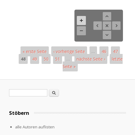
« erste Seite
‹ vorherige Seite
…
46
47
48
49
50
51
…
nächste Seite ›
letzte
Seite »
Pages
Search form
Search
Stöbern
alle Autoren auflisten