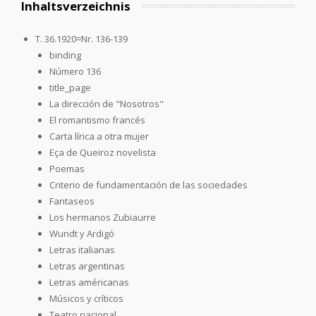
Inhaltsverzeichnis
T. 36.1920=Nr. 136-139
binding
Número 136
title_page
La dirección de "Nosotros"
El romantismo francés
Carta lírica a otra mujer
Eça de Queiroz novelista
Poemas
Criterio de fundamentación de las sociedades
Fantaseos
Los hermanos Zubiaurre
Wundt y Ardigó
Letras italianas
Letras argentinas
Letras américanas
Músicos y críticos
Teatro nacional