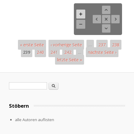
« erste Seite
‹ vorherige Seite
…
237
238
239
240
241
242
…
nächste Seite ›
letzte Seite »
Pages
Search form
Search
Stöbern
alle Autoren auflisten