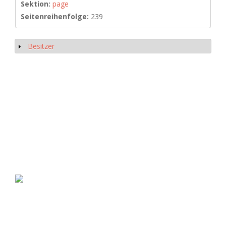
Sektion:
page
Seitenreihenfolge:
239
Besitzer
Show