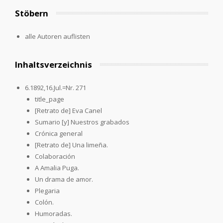
Stöbern
alle Autoren auflisten
Inhaltsverzeichnis
6.1892,16.Jul.=Nr. 271
title_page
[Retrato de] Eva Canel
Sumario [y] Nuestros grabados
Crónica general
[Retrato de] Una limeña.
Colaboración
A Amalia Puga.
Un drama de amor.
Plegaria
Colón.
Humoradas.