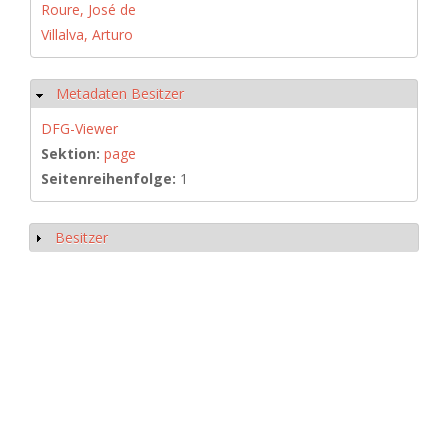
Roure, José de
Villalva, Arturo
Metadaten Besitzer
Hide
DFG-Viewer
Sektion:
page
Seitenreihenfolge:
1
Besitzer
Show