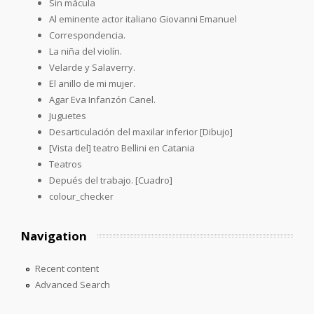
Sin mácula
Al eminente actor italiano Giovanni Emanuel
Correspondencia.
La niña del violín.
Velarde y Salaverry.
El anillo de mi mujer.
Agar Eva Infanzón Canel.
Juguetes
Desarticulación del maxilar inferior [Dibujo]
[Vista del] teatro Bellini en Catania
Teatros
Depués del trabajo. [Cuadro]
colour_checker
Navigation
Recent content
Advanced Search