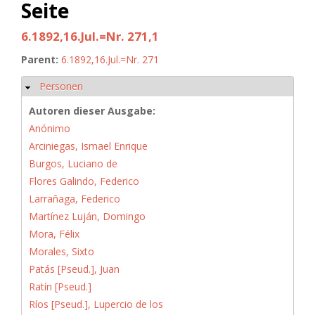
Seite
6.1892,16.Jul.=Nr. 271,1
Parent:
6.1892,16.Jul.=Nr. 271
Personen
Hide
Autoren dieser Ausgabe:
Anónimo
Arciniegas, Ismael Enrique
Burgos, Luciano de
Flores Galindo, Federico
Larrañaga, Federico
Martínez Luján, Domingo
Mora, Félix
Morales, Sixto
Patás [Pseud.], Juan
Ratín [Pseud.]
Ríos [Pseud.], Lupercio de los