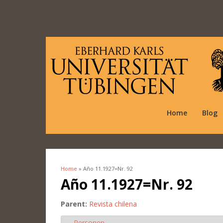
Home
Blog
Home
» Año 11.1927=Nr. 92
You are here
Año 11.1927=Nr. 92
Parent:
Revista chilena
Personen
Hide