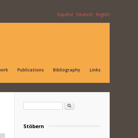
Español
Deutsch
English
work
Publications
Bibliography
Links
Search form
Search
Stöbern