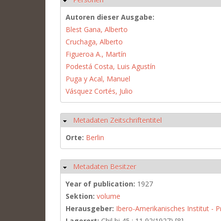
Autoren dieser Ausgabe:
Blest Gana, Alberto
Cruchaga, Alberto
Figueroa A., Martín
Podestá Costa, Luis Agustín
Puga y Acal, Manuel
Vásquez Cortés, Julio
Metadaten Zeitschriftentitel
Hide
Orte:
Berlin
Metadaten Besitzer
Hide
Year of publication:
1927
Sektion:
volume
Herausgeber:
Ibero-Amerikanisches Institut - P
Lagerort:
Chil bi 45 : 11,92(1927) [8]