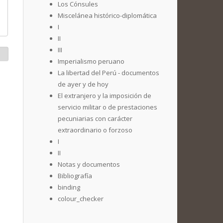
Los Cónsules
Miscelánea histórico-diplomática
I
II
III
Imperialismo peruano
La libertad del Perú - documentos
de ayer y de hoy
El extranjero y la imposición de
servicio militar o de prestaciones
pecuniarias con carácter
extraordinario o forzoso
I
II
Notas y documentos
Bibliografía
binding
colour_checker