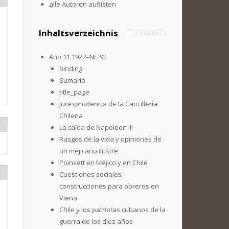
alle Autoren auflisten
Inhaltsverzeichnis
Año 11.1927=Nr. 92
binding
Sumario
title_page
Juresprudencia de la Cancillería
Chilena
La caída de Napoleon III
Rasgos de la vida y opiniones de
un mejicano ilustre
Poinsett en Méjico y en Chile
Cuestiones sociales -
construcciones para obreros en
Viena
Chile y los patriotas cubanos de la
guerra de los diez años