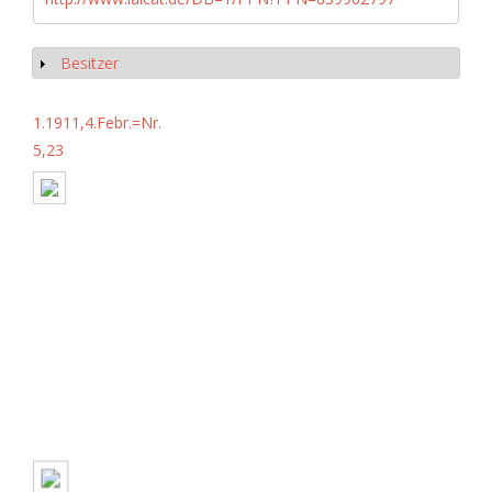
Besitzer
Show
1.1911,4.Febr.=Nr.
5,23