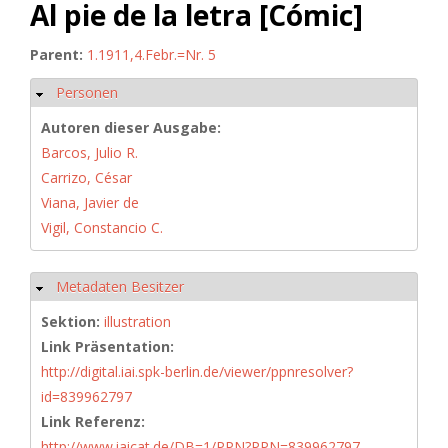
Al pie de la letra [Cómic]
Parent:
1.1911,4.Febr.=Nr. 5
Personen
Hide
Autoren dieser Ausgabe:
Barcos, Julio R.
Carrizo, César
Viana, Javier de
Vigil, Constancio C.
Metadaten Besitzer
Hide
Sektion:
illustration
Link Präsentation:
http://digital.iai.spk-berlin.de/viewer/ppnresolver?
id=839962797
Link Referenz:
http://www.iaicat.de/DB=1/PPN?PPN=839962797