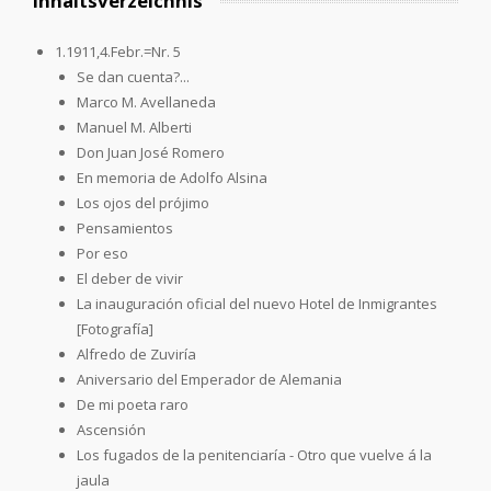
Inhaltsverzeichnis
1.1911,4.Febr.=Nr. 5
Se dan cuenta?...
Marco M. Avellaneda
Manuel M. Alberti
Don Juan José Romero
En memoria de Adolfo Alsina
Los ojos del prójimo
Pensamientos
Por eso
El deber de vivir
La inauguración oficial del nuevo Hotel de Inmigrantes
[Fotografía]
Alfredo de Zuviría
Aniversario del Emperador de Alemania
De mi poeta raro
Ascensión
Los fugados de la penitenciaría - Otro que vuelve á la
jaula