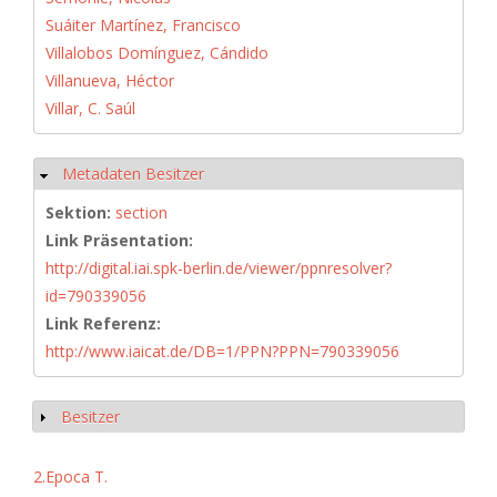
Suáiter Martínez, Francisco
Villalobos Domínguez, Cándido
Villanueva, Héctor
Villar, C. Saúl
Metadaten Besitzer
Hide
Sektion:
section
Link Präsentation:
http://digital.iai.spk-berlin.de/viewer/ppnresolver?
id=790339056
Link Referenz:
http://www.iaicat.de/DB=1/PPN?PPN=790339056
Besitzer
Show
2.Epoca T.