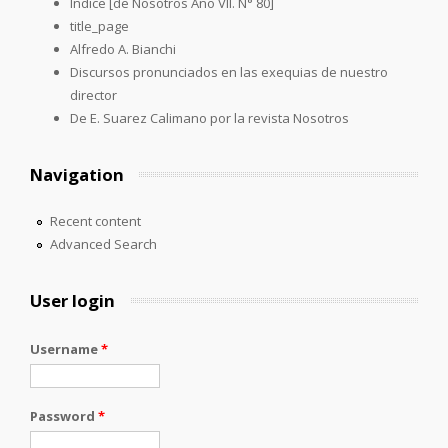
Índice [de Nosotros Año VII. N° 80]
title_page
Alfredo A. Bianchi
Discursos pronunciados en las exequias de nuestro
director
De E. Suarez Calimano por la revista Nosotros
Navigation
Recent content
Advanced Search
User login
Username
*
Password
*