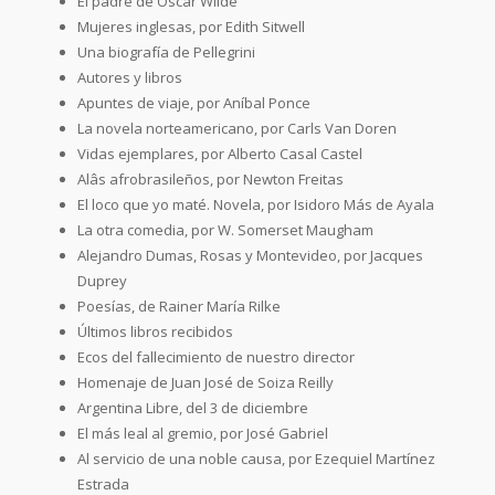
El padre de Oscar Wilde
Mujeres inglesas, por Edith Sitwell
Una biografía de Pellegrini
Autores y libros
Apuntes de viaje, por Aníbal Ponce
La novela norteamericano, por Carls Van Doren
Vidas ejemplares, por Alberto Casal Castel
Alâs afrobrasileños, por Newton Freitas
El loco que yo maté. Novela, por Isidoro Más de Ayala
La otra comedia, por W. Somerset Maugham
Alejandro Dumas, Rosas y Montevideo, por Jacques
Duprey
Poesías, de Rainer María Rilke
Últimos libros recibidos
Ecos del fallecimiento de nuestro director
Homenaje de Juan José de Soiza Reilly
Argentina Libre, del 3 de diciembre
El más leal al gremio, por José Gabriel
Al servicio de una noble causa, por Ezequiel Martínez
Estrada