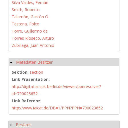
Silva Valdés, Fernán
Smith, Roberto
Talamón, Gastón O.
Testena, Folco
Torre, Guillermo de
Torres Ríoseco, Arturo
Zubillaga, Juan Antonio
Metadaten Besitzer
Hide
Sektion:
section
Link Präsentation:
http://digital.iai.spk-berlin.de/viewer/ppnresolver?
id=790023652
Link Referenz:
http://www.iaicat.de/DB=1/PPN?PPN=790023652
Besitzer
Show