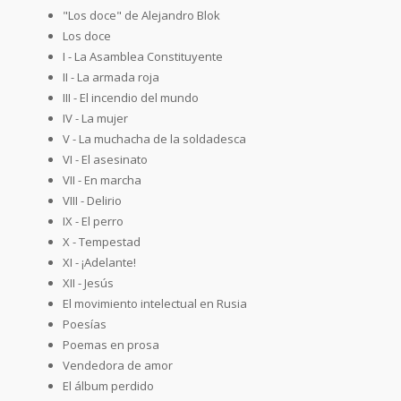
"Los doce" de Alejandro Blok
Los doce
I - La Asamblea Constituyente
II - La armada roja
III - El incendio del mundo
IV - La mujer
V - La muchacha de la soldadesca
VI - El asesinato
VII - En marcha
VIII - Delirio
IX - El perro
X - Tempestad
XI - ¡Adelante!
XII - Jesús
El movimiento intelectual en Rusia
Poesías
Poemas en prosa
Vendedora de amor
El álbum perdido