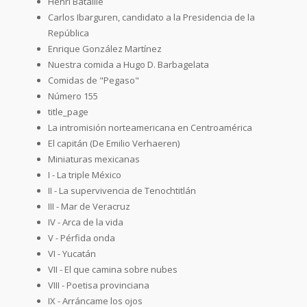
Henri Bataille
Carlos Ibarguren, candidato a la Presidencia de la
República
Enrique González Martínez
Nuestra comida a Hugo D. Barbagelata
Comidas de "Pegaso"
Número 155
title_page
La intromisión norteamericana en Centroamérica
El capitán (De Emilio Verhaeren)
Miniaturas mexicanas
I - La triple México
II - La supervivencia de Tenochtitlán
III - Mar de Veracruz
IV - Arca de la vida
V - Pérfida onda
VI - Yucatán
VII - El que camina sobre nubes
VIII - Poetisa provinciana
IX - Arráncame los ojos