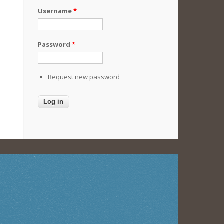
Username
*
Password
*
Request new password