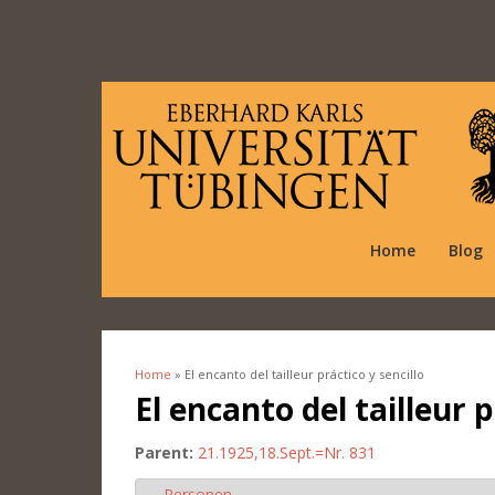
Home
Blog
Home
» El encanto del tailleur práctico y sencillo
You are here
El encanto del tailleur p
Parent:
21.1925,18.Sept.=Nr. 831
Personen
Hide