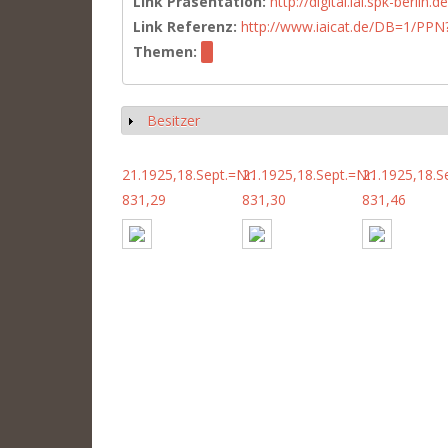
Link Präsentation:
http://digital.iai.spk-berli
Link Referenz:
http://www.iaicat.de/DB=1/P
Themen:
Besitzer
Show
21.1925,18.Sept.=Nr.
21.1925,18.Sept.=Nr.
21.1925,18.S
831,29
831,30
831,46