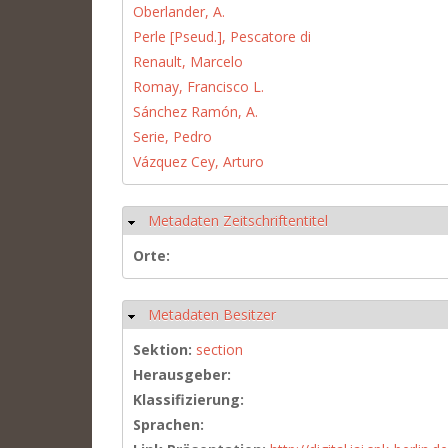
Oberlander, A.
Perle [Pseud.], Pescatore di
Renault, Marcelo
Romay, Francisco L.
Sánchez Ramón, A.
Serie, Pedro
Vázquez Cey, Arturo
Metadaten Zeitschriftentitel
Hide
Orte:
Metadaten Besitzer
Hide
Sektion:
section
Herausgeber:
Klassifizierung:
Sprachen: