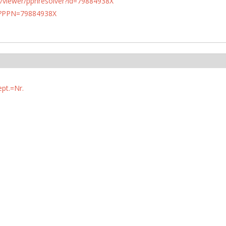
n.de/viewer/ppnresolver?id=79884938X
PN?PPN=79884938X
ept.=Nr.