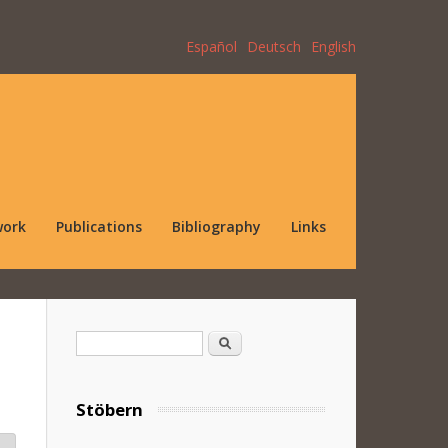
Español
Deutsch
English
work
Publications
Bibliography
Links
Search form
Search
Stöbern