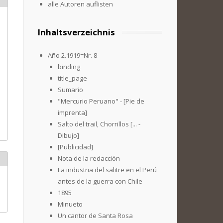
alle Autoren auflisten
Inhaltsverzeichnis
Año 2.1919=Nr. 8
binding
title_page
Sumario
"Mercurio Peruano" - [Pie de
imprenta]
Salto del trail, Chorrillos [... -
Dibujo]
[Publicidad]
Nota de la redacción
La industria del salitre en el Perú
antes de la guerra con Chile
1895
Minueto
Un cantor de Santa Rosa