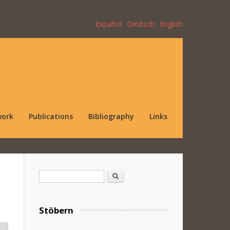
Español
Deutsch
English
work
Publications
Bibliography
Links
Search form
Search
Stöbern