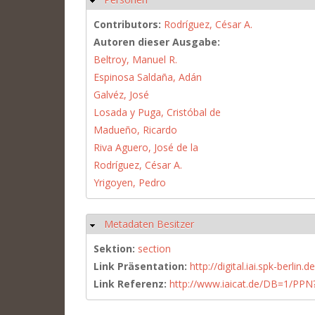
Contributors:
Rodríguez, César A.
Autoren dieser Ausgabe:
Beltroy, Manuel R.
Espinosa Saldaña, Adán
Galvéz, José
Losada y Puga, Cristóbal de
Madueño, Ricardo
Riva Aguero, José de la
Rodríguez, César A.
Yrigoyen, Pedro
Metadaten Besitzer
Hide
Sektion:
section
Link Präsentation:
http://digital.iai.spk-berli
Link Referenz:
http://www.iaicat.de/DB=1/P