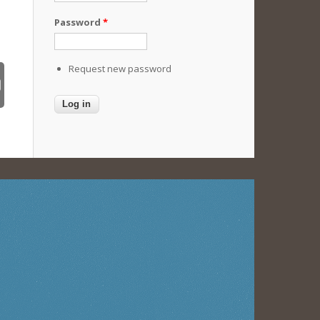
Password
*
Request new password