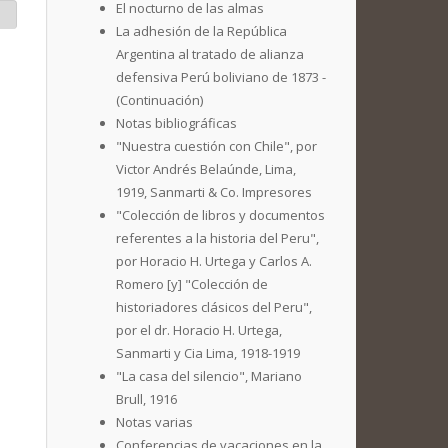
El nocturno de las almas
La adhesión de la República
Argentina al tratado de alianza
defensiva Perú boliviano de 1873 -
(Continuación)
Notas bibliográficas
"Nuestra cuestión con Chile", por
Victor Andrés Belaúnde, Lima,
1919, Sanmarti & Co. Impresores
"Colección de libros y documentos
referentes a la historia del Peru",
por Horacio H. Urtega y Carlos A.
Romero [y] "Colección de
historiadores clásicos del Peru",
por el dr. Horacio H. Urtega,
Sanmarti y Cia Lima, 1918-1919
"La casa del silencio", Mariano
Brull, 1916
Notas varias
Conferencias de vacaciones en la