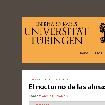
Home
Blog
Home
» El nocturno de las almas
You are here
El nocturno de las alma
Parent:
Año 2.1919=Nr. 8
Personen
Hide