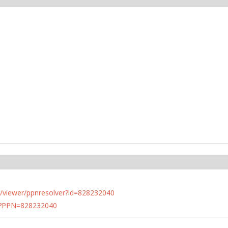
n.de/viewer/ppnresolver?id=828232040
PN?PPN=828232040