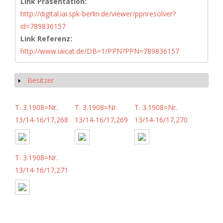
Link Präsentation:
http://digital.iai.spk-berlin.de/viewer/ppnresolver?
id=789836157
Link Referenz:
http://www.iaicat.de/DB=1/PPN?PPN=789836157
Besitzer
Show
T. 3.1908=Nr.
T. 3.1908=Nr.
T. 3.1908=Nr.
13/14-16/17,268
13/14-16/17,269
13/14-16/17,270
T. 3.1908=Nr.
13/14-16/17,271