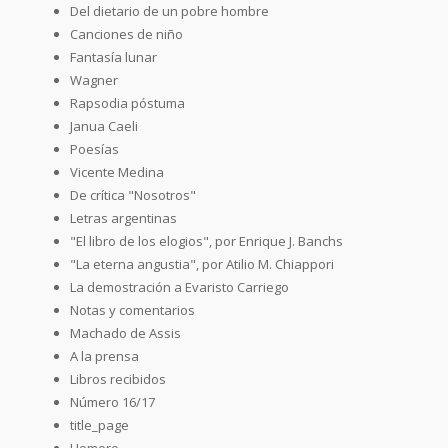
Del dietario de un pobre hombre
Canciones de niño
Fantasía lunar
Wagner
Rapsodia póstuma
Janua Caeli
Poesías
Vicente Medina
De crítica "Nosotros"
Letras argentinas
"El libro de los elogios", por Enrique J. Banchs
"La eterna angustia", por Atilio M. Chiappori
La demostración a Evaristo Carriego
Notas y comentarios
Machado de Assis
A la prensa
Libros recibidos
Número 16/17
title_page
Homero