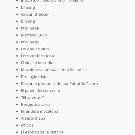
Índice [de Nosotros Año II. Tomo 3]
binding
colour_checker
binding
title_page
Número 13/14
title_page
Un año de vida
Ferri conferencista
El viaje a las indias
Mazzini y su pensamiento filosófico
Presagio triste
Discurso pronunciado por Eduardo Talero
El jardín del convento
"El arlequín"
Recojete a soñar
Hilandera mocetona
Alberto Insua
Oficios
El espíritu de la historia