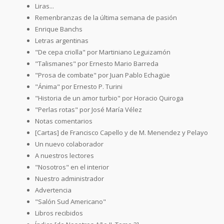
Liras...
Remenbranzas de la última semana de pasión
Enrique Banchs
Letras argentinas
"De cepa criolla" por Martiniano Leguizamón
"Talismanes" por Ernesto Mario Barreda
"Prosa de combate" por Juan Pablo Echagüe
"Ánima" por Ernesto P. Turini
"Historia de un amor turbio" por Horacio Quiroga
"Perlas rotas" por José María Vélez
Notas comentarios
[Cartas] de Francisco Capello y de M. Menendez y Pelayo
Un nuevo colaborador
A nuestros lectores
"Nosotros" en el interior
Nuestro administrador
Advertencia
"Salón Sud Americano"
Libros recibidos