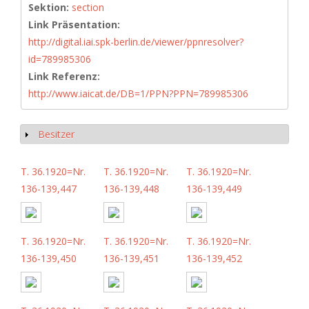
Sektion:
section
Link Präsentation:
http://digital.iai.spk-berlin.de/viewer/ppnresolver?
id=789985306
Link Referenz:
http://www.iaicat.de/DB=1/PPN?PPN=789985306
Besitzer
Show
T. 36.1920=Nr.
T. 36.1920=Nr.
T. 36.1920=Nr.
136-139,447
136-139,448
136-139,449
T. 36.1920=Nr.
T. 36.1920=Nr.
T. 36.1920=Nr.
136-139,450
136-139,451
136-139,452