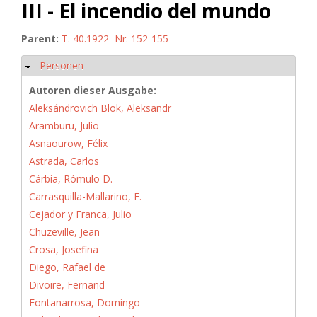
III - El incendio del mundo
Parent:
T. 40.1922=Nr. 152-155
Personen
Hide
Autoren dieser Ausgabe:
Aleksándrovich Blok, Aleksandr
Aramburu, Julio
Asnaourow, Félix
Astrada, Carlos
Cárbia, Rómulo D.
Carrasquilla-Mallarino, E.
Cejador y Franca, Julio
Chuzeville, Jean
Crosa, Josefina
Diego, Rafael de
Divoire, Fernand
Fontanarrosa, Domingo