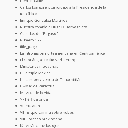
Henri Bataille
Carlos Ibarguren, candidato a la Presidencia de la
República
Enrique González Martínez
Nuestra comida a Hugo D. Barbagelata
Comidas de "Pegaso"
Número 155
title_page
La intromisión norteamericana en Centroamérica
El capitán (De Emilio Verhaeren)
Miniaturas mexicanas
I - La triple México
II - La supervivencia de Tenochtitlán
III - Mar de Veracruz
IV - Arca de la vida
V - Pérfida onda
VI - Yucatán
VII - El que camina sobre nubes
VIII - Poetisa provinciana
IX - Arráncame los ojos