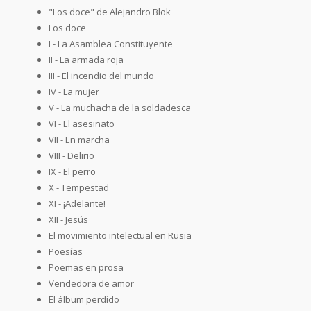
"Los doce" de Alejandro Blok
Los doce
I - La Asamblea Constituyente
II - La armada roja
III - El incendio del mundo
IV - La mujer
V - La muchacha de la soldadesca
VI - El asesinato
VII - En marcha
VIII - Delirio
IX - El perro
X - Tempestad
XI - ¡Adelante!
XII - Jesús
El movimiento intelectual en Rusia
Poesías
Poemas en prosa
Vendedora de amor
El álbum perdido