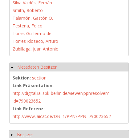
Silva Valdés, Fernán
Smith, Roberto
Talamón, Gastón O.
Testena, Folco
Torre, Guillermo de
Torres Ríoseco, Arturo
Zubillaga, Juan Antonio
Metadaten Besitzer
Hide
Sektion:
section
Link Präsentation:
http://digital.iai.spk-berlin.de/viewer/ppnresolver?
id=790023652
Link Referenz:
http://www.iaicat.de/DB=1/PPN?PPN=790023652
Besitzer
Show