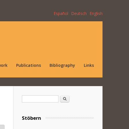
Español
Deutsch
English
work
Publications
Bibliography
Links
Search form
Search
Stöbern