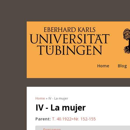
Home
Blog
Home
» IV - La mujer
You are here
IV - La mujer
Parent:
T. 40.1922=Nr. 152-155
Personen
Hide