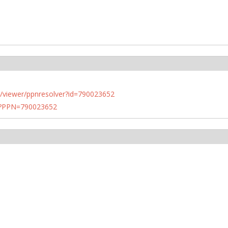
n.de/viewer/ppnresolver?id=790023652
PN?PPN=790023652