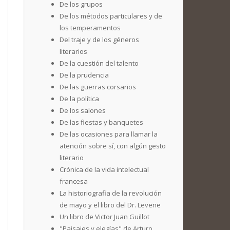
De los grupos
De los métodos particulares y de
los temperamentos
Del traje y de los géneros
literarios
De la cuestión del talento
De la prudencia
De las guerras corsarios
De la política
De los salones
De las fiestas y banquetes
De las ocasiones para llamar la
atención sobre sí, con algún gesto
literario
Crónica de la vida intelectual
francesa
La historiografia de la revolución
de mayo y el libro del Dr. Levene
Un libro de Victor Juan Guillot
"Paisajes y elegías" de Arturo