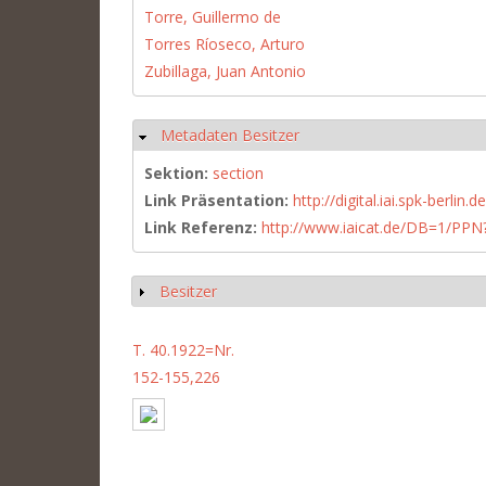
Torre, Guillermo de
Torres Ríoseco, Arturo
Zubillaga, Juan Antonio
Metadaten Besitzer
Hide
Sektion:
section
Link Präsentation:
http://digital.iai.spk-berli
Link Referenz:
http://www.iaicat.de/DB=1/P
Besitzer
Show
T. 40.1922=Nr.
152-155,226