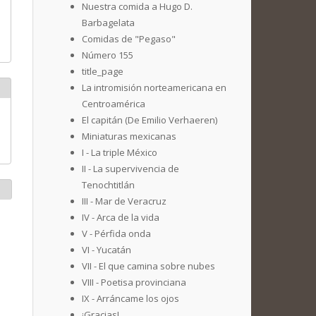
Nuestra comida a Hugo D.
Barbagelata
Comidas de "Pegaso"
Número 155
title_page
La intromisión norteamericana en
Centroamérica
El capitán (De Emilio Verhaeren)
Miniaturas mexicanas
I - La triple México
II - La supervivencia de
Tenochtitlán
III - Mar de Veracruz
IV - Arca de la vida
V - Pérfida onda
VI - Yucatán
VII - El que camina sobre nubes
VIII - Poetisa provinciana
IX - Arráncame los ojos
¡Gracias!