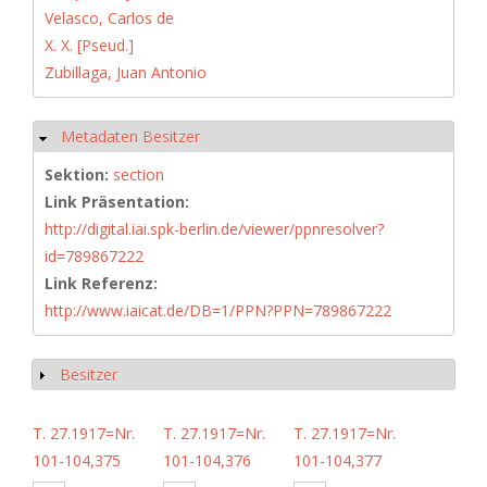
Velasco, Carlos de
X. X. [Pseud.]
Zubillaga, Juan Antonio
Metadaten Besitzer
Hide
Sektion:
section
Link Präsentation:
http://digital.iai.spk-berlin.de/viewer/ppnresolver?
id=789867222
Link Referenz:
http://www.iaicat.de/DB=1/PPN?PPN=789867222
Besitzer
Show
T. 27.1917=Nr.
T. 27.1917=Nr.
T. 27.1917=Nr.
101-104,375
101-104,376
101-104,377