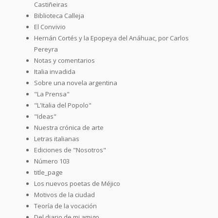
Castiñeiras
Biblioteca Calleja
El Convivio
Hernán Cortés y la Epopeya del Anáhuac, por Carlos
Pereyra
Notas y comentarios
Italia invadida
Sobre una novela argentina
"La Prensa"
"L'Italia del Popolo"
"Ideas"
Nuestra crónica de arte
Letras italianas
Ediciones de "Nosotros"
Número 103
title_page
Los nuevos poetas de Méjico
Motivos de la ciudad
Teoría de la vocación
Del diario de mi amigo