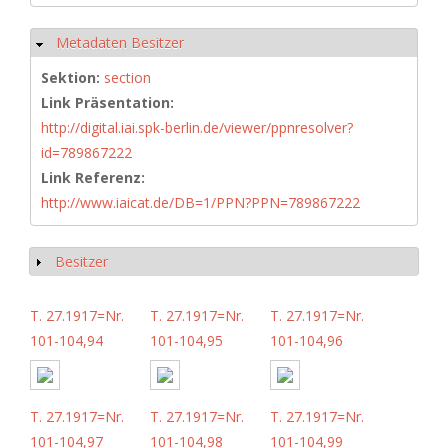
Metadaten Besitzer
Hide
Sektion:
section
Link Präsentation:
http://digital.iai.spk-berlin.de/viewer/ppnresolver?
id=789867222
Link Referenz:
http://www.iaicat.de/DB=1/PPN?PPN=789867222
Besitzer
Show
T. 27.1917=Nr.
T. 27.1917=Nr.
T. 27.1917=Nr.
101-104,94
101-104,95
101-104,96
T. 27.1917=Nr.
T. 27.1917=Nr.
T. 27.1917=Nr.
101-104,97
101-104,98
101-104,99