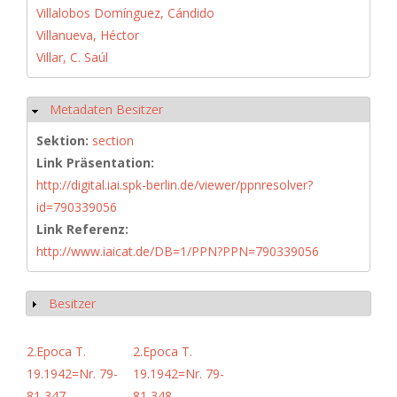
Villalobos Domínguez, Cándido
Villanueva, Héctor
Villar, C. Saúl
Metadaten Besitzer
Hide
Sektion:
section
Link Präsentation:
http://digital.iai.spk-berlin.de/viewer/ppnresolver?
id=790339056
Link Referenz:
http://www.iaicat.de/DB=1/PPN?PPN=790339056
Besitzer
Show
2.Epoca T.
2.Epoca T.
19.1942=Nr. 79-
19.1942=Nr. 79-
81,347
81,348