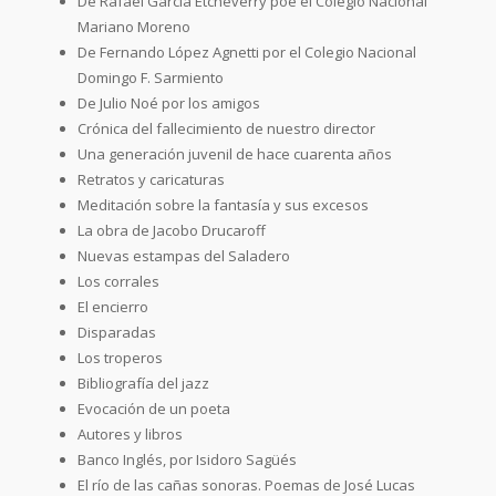
De Rafael García Etcheverry poe el Colegio Nacional
Mariano Moreno
De Fernando López Agnetti por el Colegio Nacional
Domingo F. Sarmiento
De Julio Noé por los amigos
Crónica del fallecimiento de nuestro director
Una generación juvenil de hace cuarenta años
Retratos y caricaturas
Meditación sobre la fantasía y sus excesos
La obra de Jacobo Drucaroff
Nuevas estampas del Saladero
Los corrales
El encierro
Disparadas
Los troperos
Bibliografía del jazz
Evocación de un poeta
Autores y libros
Banco Inglés, por Isidoro Sagüés
El río de las cañas sonoras. Poemas de José Lucas