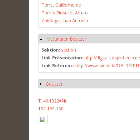
Torre, Guillermo de
Torres Ríoseco, Arturo
Zubillaga, Juan Antonio
Metadaten Besitzer
Hide
Sektion:
section
Link Präsentation:
http://digital.iai.spk-berli
Link Referenz:
http://www.iaicat.de/DB=1/P
Besitzer
Show
T. 40.1922=Nr.
152-155,150