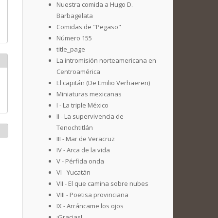
Nuestra comida a Hugo D.
Barbagelata
Comidas de "Pegaso"
Número 155
title_page
La intromisión norteamericana en
Centroamérica
El capitán (De Emilio Verhaeren)
Miniaturas mexicanas
I - La triple México
II - La supervivencia de
Tenochtitlán
III - Mar de Veracruz
IV - Arca de la vida
V - Pérfida onda
VI - Yucatán
VII - El que camina sobre nubes
VIII - Poetisa provinciana
IX - Arráncame los ojos
¡Gracias!