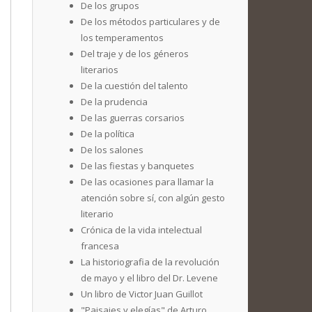
De los grupos
De los métodos particulares y de
los temperamentos
Del traje y de los géneros
literarios
De la cuestión del talento
De la prudencia
De las guerras corsarios
De la política
De los salones
De las fiestas y banquetes
De las ocasiones para llamar la
atención sobre sí, con algún gesto
literario
Crónica de la vida intelectual
francesa
La historiografia de la revolución
de mayo y el libro del Dr. Levene
Un libro de Victor Juan Guillot
"Paisajes y elegías" de Arturo