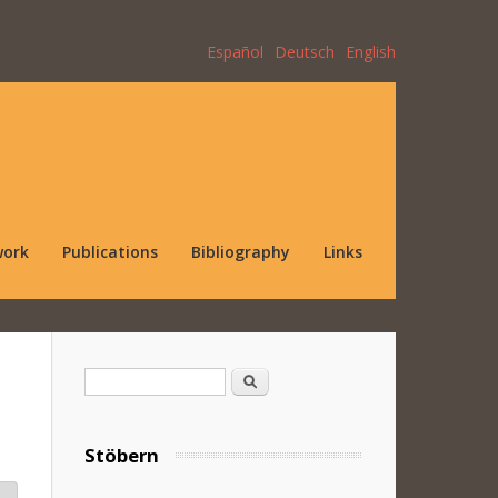
Español
Deutsch
English
work
Publications
Bibliography
Links
Search form
Search
Stöbern