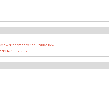
n.de/viewer/ppnresolver?id=790023652
PN?PPN=790023652