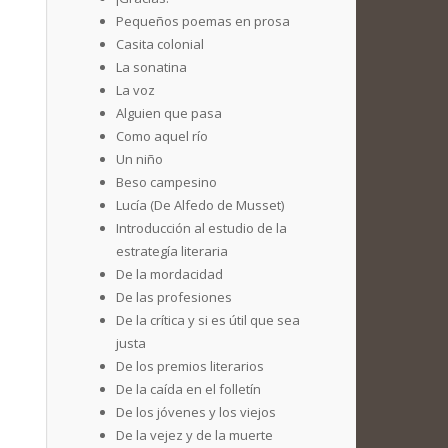
Pequeños poemas en prosa
Casita colonial
La sonatina
La voz
Alguien que pasa
Como aquel río
Un niño
Beso campesino
Lucía (De Alfedo de Musset)
Introducción al estudio de la
estrategía literaria
De la mordacidad
De las profesiones
De la crítica y si es útil que sea
justa
De los premios literarios
De la caída en el folletín
De los jóvenes y los viejos
De la vejez y de la muerte