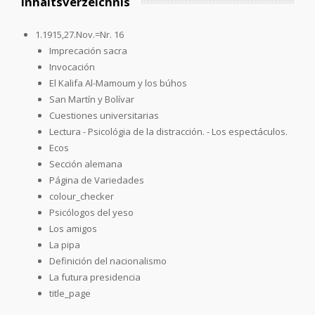
Inhaltsverzeichnis
1.1915,27.Nov.=Nr. 16
Imprecación sacra
Invocación
El Kalifa Al-Mamoum y los búhos
San Martín y Bolívar
Cuestiones universitarias
Lectura - Psicológia de la distracción. - Los espectáculos.
Ecos
Sección alemana
Página de Variedades
colour_checker
Psicólogos del yeso
Los amigos
La pipa
Definición del nacionalismo
La futura presidencia
title_page