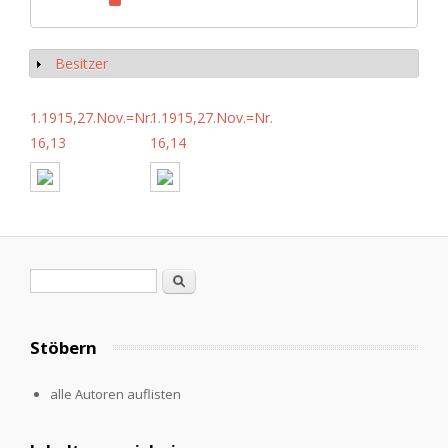
Besitzer
Show
1.1915,27.Nov.=Nr.
1.1915,27.Nov.=Nr.
16,13
16,14
Search form
Search
Stöbern
alle Autoren auflisten