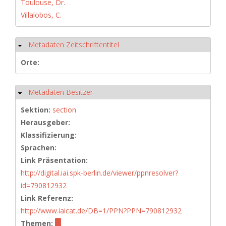
Toulouse, Dr.
Villalobos, C.
Metadaten Zeitschriftentitel
Hide
Orte:
Metadaten Besitzer
Hide
Sektion:
section
Herausgeber:
Klassifizierung:
Sprachen:
Link Präsentation:
http://digital.iai.spk-berlin.de/viewer/ppnresolver?
id=790812932
Link Referenz:
http://www.iaicat.de/DB=1/PPN?PPN=790812932
Themen: