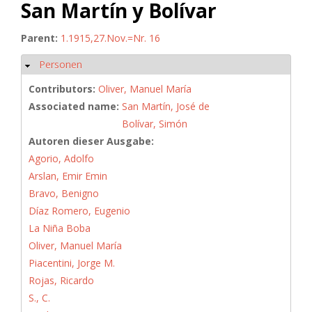
San Martín y Bolívar
Parent:
1.1915,27.Nov.=Nr. 16
Personen
Hide
Contributors:
Oliver, Manuel María
Associated name:
San Martín, José de
Bolívar, Simón
Autoren dieser Ausgabe:
Agorio, Adolfo
Arslan, Emir Emin
Bravo, Benigno
Díaz Romero, Eugenio
La Niña Boba
Oliver, Manuel María
Piacentini, Jorge M.
Rojas, Ricardo
S., C.