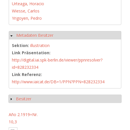
Urteaga, Horacio
Wiesse, Carlos
Yrigoyen, Pedro
Metadaten Besitzer
Hide
Sektion:
illustration
Link Präsentation:
http://digital.iai.spk-berlin.de/viewer/ppnresolver?
id=828232334
Link Referenz:
http://www.iaicat.de/DB=1/PPN?PPN=828232334
Besitzer
Show
Año 2.1919=Nr.
10,3