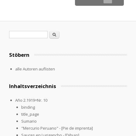
Search form
Search
Stöbern
alle Autoren auflisten
Inhaltsverzeichnis
Año 2.1919=Nr. 10
binding
title_page
Sumario
"Mercurio Peruano" - [Pie de imprenta]
Sauces en Lurigancho - [Dibujo]