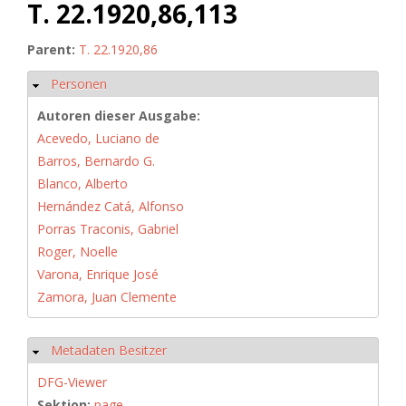
T. 22.1920,86,113
Parent:
T. 22.1920,86
Personen
Hide
Autoren dieser Ausgabe:
Acevedo, Luciano de
Barros, Bernardo G.
Blanco, Alberto
Hernández Catá, Alfonso
Porras Traconis, Gabriel
Roger, Noelle
Varona, Enrique José
Zamora, Juan Clemente
Metadaten Besitzer
Hide
DFG-Viewer
Sektion:
page