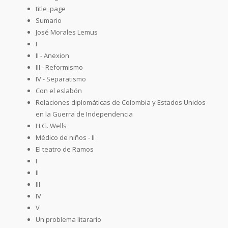
title_page
Sumario
José Morales Lemus
I
II - Anexion
III - Reformismo
IV - Separatismo
Con el eslabón
Relaciones diplomáticas de Colombia y Estados Unidos
en la Guerra de Independencia
H.G. Wells
Médico de niños - II
El teatro de Ramos
I
II
III
IV
V
Un problema litarario