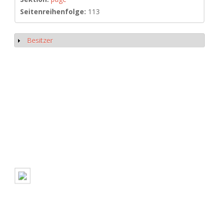
Seitenreihenfolge:
113
Besitzer
Show