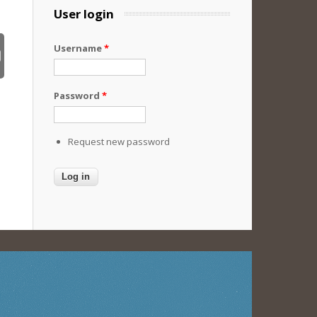
User login
Username
*
Password
*
Request new password