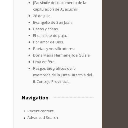
[Facsímile del documento de la
capitulación de Ayacucho]
28 de Julio.
Evangelio de San Juan.
Casos y cosas.
El ramillete de paja.
Por amor de Dios.
Poetas y versificadores.
Doña María Hermenejilda Guisla.
Lima en fête.
Rasgos biográficos de lo
miembros de la Junta Directiva del
II. Concejo Provincial.
Navigation
Recent content
Advanced Search