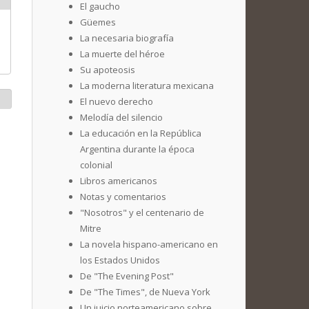
El gaucho
Güemes
La necesaria biografía
La muerte del héroe
Su apoteosis
La moderna literatura mexicana
El nuevo derecho
Melodía del silencio
La educación en la República
Argentina durante la época
colonial
Libros americanos
Notas y comentarios
"Nosotros" y el centenario de
Mitre
La novela hispano-americano en
los Estados Unidos
De "The Evening Post"
De "The Times", de Nueva York
Un juicio norteamericano sobre