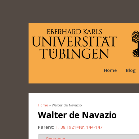
Home
Blog
Home
» Walter de Navazio
You are here
Walter de Navazio
Parent:
T. 38.1921=Nr. 144-147
Personen
Hide