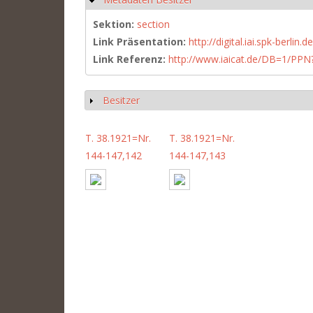
Sektion:
section
Link Präsentation:
http://digital.iai.spk-berli
Link Referenz:
http://www.iaicat.de/DB=1/P
Besitzer
Show
T. 38.1921=Nr.
T. 38.1921=Nr.
144-147,142
144-147,143