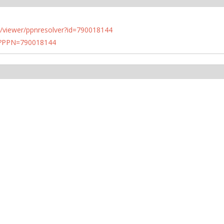
n.de/viewer/ppnresolver?id=790018144
PN?PPN=790018144