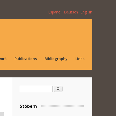
Español
Deutsch
English
work
Publications
Bibliography
Links
Search form
Search
Stöbern