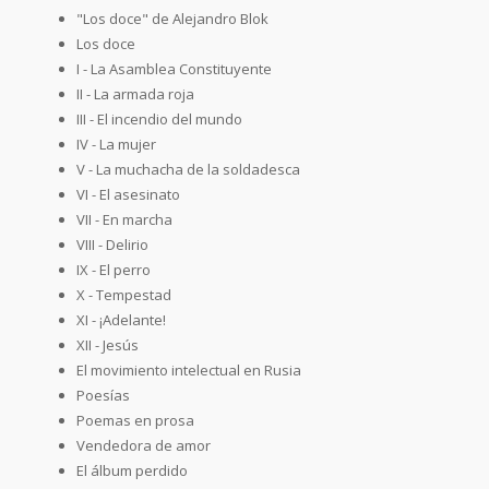
"Los doce" de Alejandro Blok
Los doce
I - La Asamblea Constituyente
II - La armada roja
III - El incendio del mundo
IV - La mujer
V - La muchacha de la soldadesca
VI - El asesinato
VII - En marcha
VIII - Delirio
IX - El perro
X - Tempestad
XI - ¡Adelante!
XII - Jesús
El movimiento intelectual en Rusia
Poesías
Poemas en prosa
Vendedora de amor
El álbum perdido