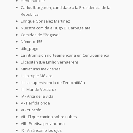
Henri Bataille
Carlos Ibarguren, candidato a la Presidencia de la
República
Enrique González Martínez
Nuestra comida a Hugo D. Barbagelata
Comidas de "Pegaso"
Número 155
title_page
La intromisión norteamericana en Centroamérica
El capitán (De Emilio Verhaeren)
Miniaturas mexicanas
I - La triple México
II - La supervivencia de Tenochtitlán
III - Mar de Veracruz
IV - Arca de la vida
V - Pérfida onda
VI - Yucatán
VII - El que camina sobre nubes
VIII - Poetisa provinciana
IX - Arráncame los ojos