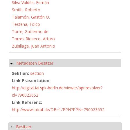
Silva Valdés, Fernán
Smith, Roberto
Talamón, Gastón O.
Testena, Folco
Torre, Guillermo de
Torres Ríoseco, Arturo
Zubillaga, Juan Antonio
Metadaten Besitzer
Hide
Sektion:
section
Link Präsentation:
http://digital.iai.spk-berlin.de/viewer/ppnresolver?
id=790023652
Link Referenz:
http://www.iaicat.de/DB=1/PPN?PPN=790023652
Besitzer
Show