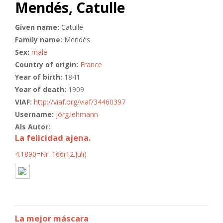
Mendés, Catulle
Given name:
Catulle
Family name:
Mendés
Sex:
male
Country of origin:
France
Year of birth:
1841
Year of death:
1909
VIAF:
http://viaf.org/viaf/34460397
Username:
jörg.lehmann
Als Autor:
La felicidad ajena.
4.1890=Nr. 166(12.Juli)
La mejor máscara