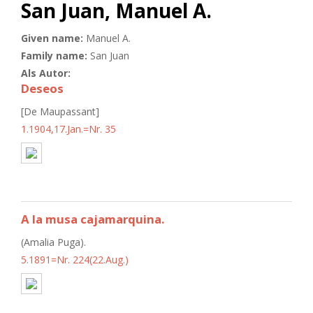
San Juan, Manuel A.
Given name:
Manuel A.
Family name:
San Juan
Als Autor:
Deseos
[De Maupassant]
1.1904,17.Jan.=Nr. 35
A la musa cajamarquina.
(Amalia Puga).
5.1891=Nr. 224(22.Aug.)