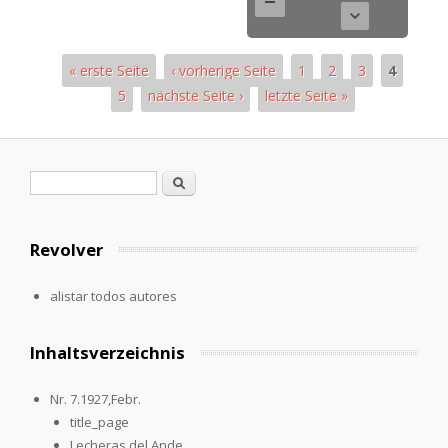
« erste Seite
‹ vorherige Seite
1
2
3
4
5
nächste Seite ›
letzte Seite »
Páginas
Formulario de búsqueda
Buscar
Revolver
alistar todos autores
Inhaltsverzeichnis
Nr. 7.1927,Febr.
title_page
Lecheras del Ande