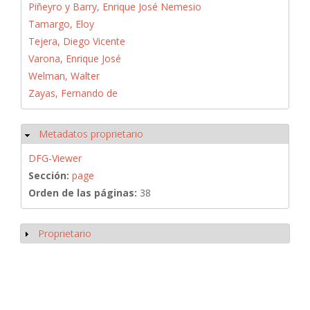
Piñeyro y Barry, Enrique José Nemesio
Tamargo, Eloy
Tejera, Diego Vicente
Varona, Enrique José
Welman, Walter
Zayas, Fernando de
Metadatos proprietario
Ocultar
DFG-Viewer
Sección:
page
Orden de las páginas:
38
Proprietario
Mostrar