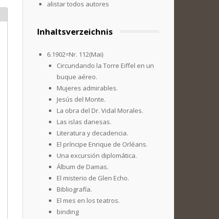
alistar todos autores
Inhaltsverzeichnis
6.1902=Nr. 112(Mai)
Circundando la Torre Eiffel en un
buque aéreo.
Mujeres admirables.
Jesús del Monte.
La obra del Dr. Vidal Morales.
Las islas danesas.
Literatura y decadencia.
El príncipe Enrique de Orléans.
Una excursión diplomática.
Álbum de Damas.
El misterio de Glen Echo.
Bibliografía.
El mes en los teatros.
binding