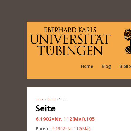
Home
Blog
Bibli
Inicio
»
Seite
» Seite
Se encuentra usted aquí
Seite
6.1902=Nr. 112(Mai),105
Parent:
6.1902=Nr. 112(Mai)