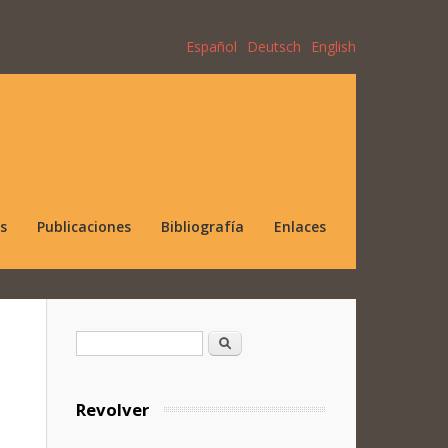
Español
Deutsch
English
s
Publicaciones
Bibliografía
Enlaces
Formulario de búsqueda
Buscar
Revolver