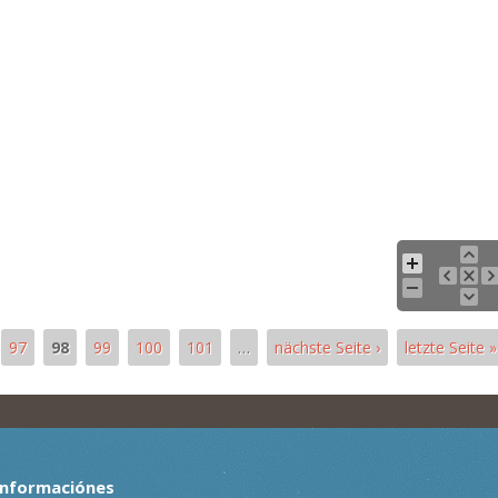
97
98
99
100
101
…
nächste Seite ›
letzte Seite »
Informaciónes