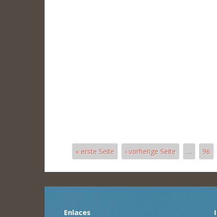
« erste Seite
‹ vorherige Seite
…
96
Páginas
Enlaces