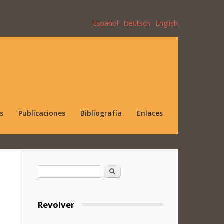
Español
Deutsch
English
s
Publicaciones
Bibliografía
Enlaces
Formulario de búsqueda
Buscar
Revolver