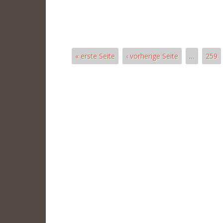
« erste Seite
‹ vorherige Seite
…
259
Páginas