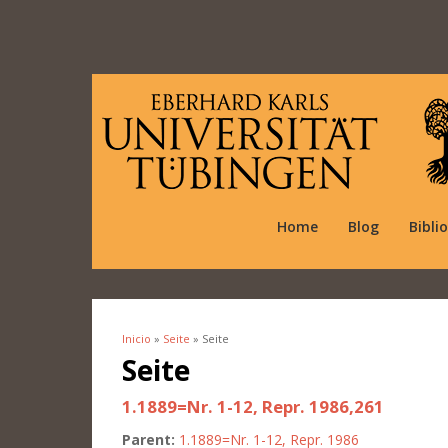
Home
Blog
Bibli
Inicio
»
Seite
» Seite
Se encuentra usted aquí
Seite
1.1889=Nr. 1-12, Repr. 1986,261
Parent:
1.1889=Nr. 1-12, Repr. 1986