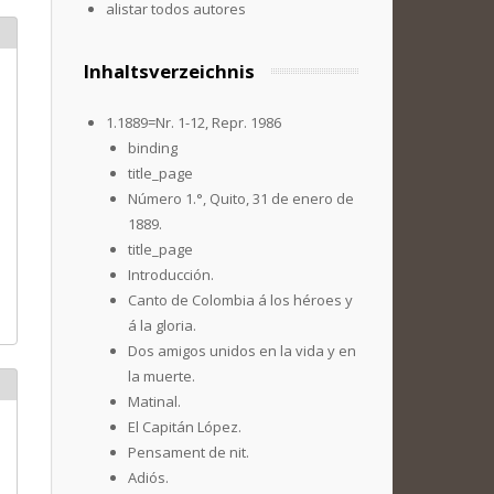
alistar todos autores
Inhaltsverzeichnis
1.1889=Nr. 1-12, Repr. 1986
binding
title_page
Número 1.°, Quito, 31 de enero de
1889.
title_page
Introducción.
Canto de Colombia á los héroes y
á la gloria.
Dos amigos unidos en la vida y en
la muerte.
Matinal.
El Capitán López.
Pensament de nit.
Adiós.