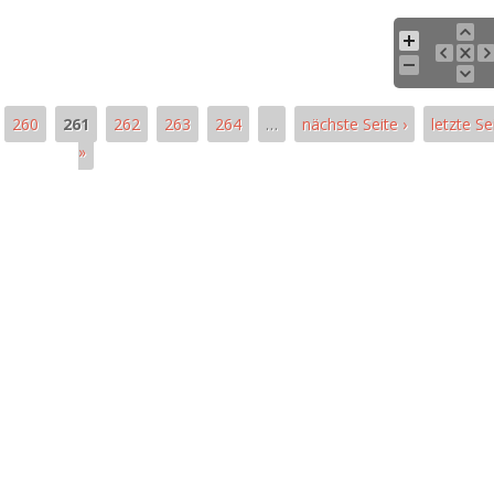
260
261
262
263
264
…
nächste Seite ›
letzte Se
»