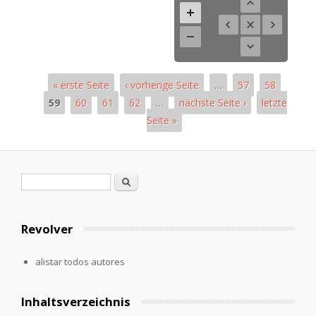
« erste Seite
‹ vorherige Seite
…
57
58
59
60
61
62
…
nächste Seite ›
letzte
Seite »
Páginas
Formulario de búsqueda
Buscar
Revolver
alistar todos autores
Inhaltsverzeichnis