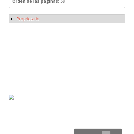
Orden de las páginas:
59
Proprietario
Mostrar