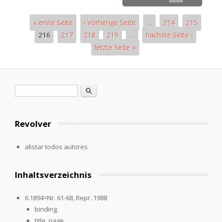
« erste Seite
‹ vorherige Seite
…
214
215
216
217
218
219
…
nächste Seite ›
letzte Seite »
Páginas
Formulario de búsqueda
Buscar
Revolver
alistar todos autores
Inhaltsverzeichnis
6.1894=Nr. 61-68, Repr. 1988
binding
title_page