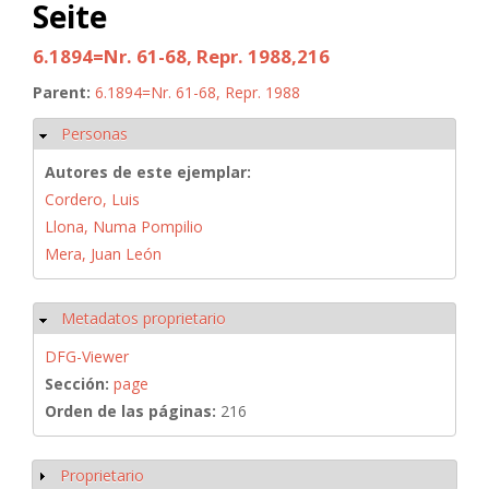
Seite
6.1894=Nr. 61-68, Repr. 1988,216
Parent:
6.1894=Nr. 61-68, Repr. 1988
Personas
Ocultar
Autores de este ejemplar:
Cordero, Luis
Llona, Numa Pompilio
Mera, Juan León
Metadatos proprietario
Ocultar
DFG-Viewer
Sección:
page
Orden de las páginas:
216
Proprietario
Mostrar