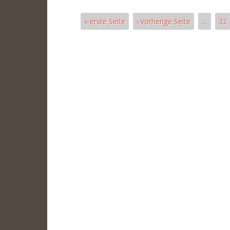
« erste Seite
‹ vorherige Seite
…
32
Páginas