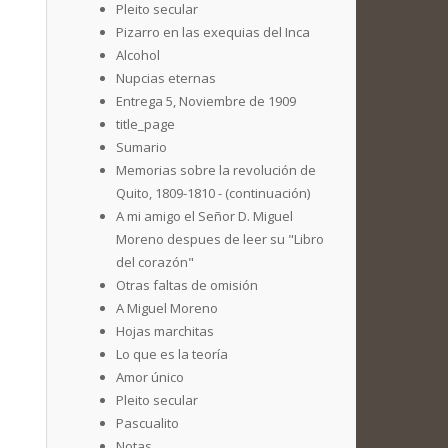
Pleito secular
Pizarro en las exequias del Inca
Alcohol
Nupcias eternas
Entrega 5, Noviembre de 1909
title_page
Sumario
Memorias sobre la revolución de
Quito, 1809-1810 - (continuación)
A mi amigo el Señor D. Miguel
Moreno despues de leer su "Libro
del corazón"
Otras faltas de omisión
A Miguel Moreno
Hojas marchitas
Lo que es la teoría
Amor único
Pleito secular
Pascualito
Notas