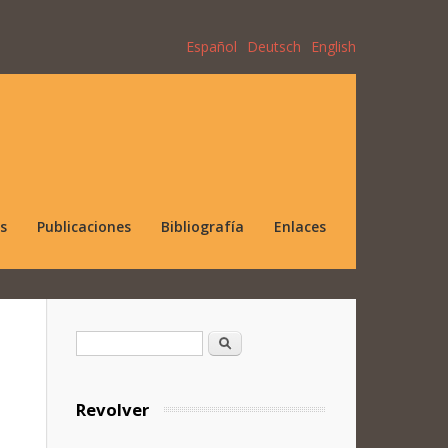
Español
Deutsch
English
s
Publicaciones
Bibliografía
Enlaces
Formulario de búsqueda
Buscar
Revolver