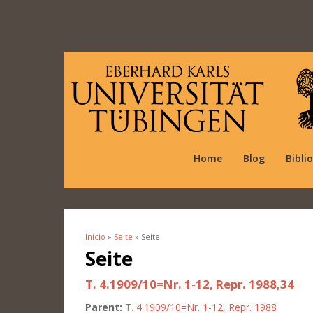
Home
Blog
Bibli
Inicio
»
Seite
» Seite
Se encuentra usted aquí
Seite
T. 4.1909/10=Nr. 1-12, Repr. 1988,34
Parent:
T. 4.1909/10=Nr. 1-12, Repr. 1988