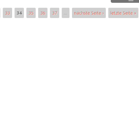
33
34
35
36
37
…
nächste Seite ›
letzte Seite »