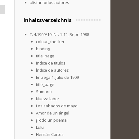
alistar todos autores
Inhaltsverzeichnis
T. 4.1909/10=Nr. 1-12, Repr. 1988
colour_checker
binding
title_page
Índice de títulos
Índice de autores
Entrega 1, Julio de 1909
title_page
Sumario
Nueva labor
Los sabados de mayo
Amor de un ángel
¡Todo un poema!
Lulú
Hernán Cortes