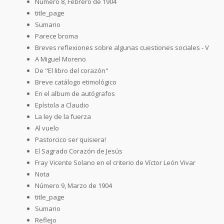
Número 8, Febrero de 1904
title_page
Sumario
Parece broma
Breves reflexiones sobre algunas cuestiones sociales - V
A Miguel Moreno
De "El libro del corazón"
Breve catálogo etimológico
En el album de autógrafos
Epístola a Claudio
La ley de la fuerza
Al vuelo
Pastorcico ser quisiera!
El Sagrado Corazón de Jesús
Fray Vicente Solano en el criterio de Víctor León Vivar
Nota
Número 9, Marzo de 1904
title_page
Sumario
Reflejo