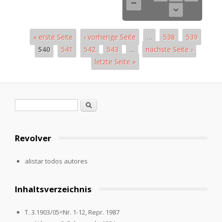
« erste Seite
‹ vorherige Seite
…
538
539
540
541
542
543
…
nächste Seite ›
letzte Seite »
Páginas
Formulario de búsqueda
Buscar
Revolver
alistar todos autores
Inhaltsverzeichnis
T. 3.1903/05=Nr. 1-12, Repr. 1987