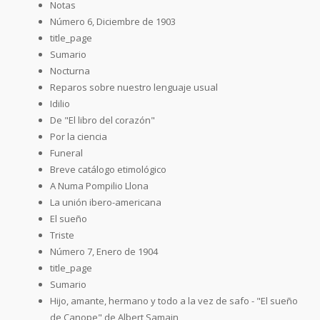
Notas
Número 6, Diciembre de 1903
title_page
Sumario
Nocturna
Reparos sobre nuestro lenguaje usual
Idilio
De "El libro del corazón"
Por la ciencia
Funeral
Breve catálogo etimológico
A Numa Pompilio Llona
La unión ibero-americana
El sueño
Triste
Número 7, Enero de 1904
title_page
Sumario
Hijo, amante, hermano y todo a la vez de safo - "El sueño
de Canope" de Albert Samain