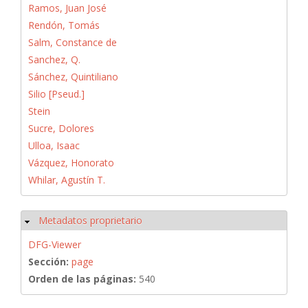
Ramos, Juan José
Rendón, Tomás
Salm, Constance de
Sanchez, Q.
Sánchez, Quintiliano
Silio [Pseud.]
Stein
Sucre, Dolores
Ulloa, Isaac
Vázquez, Honorato
Whilar, Agustín T.
Metadatos proprietario
Ocultar
DFG-Viewer
Sección:
page
Orden de las páginas:
540