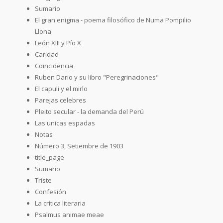
Sumario
El gran enigma - poema filosófico de Numa Pompilio
Llona
León XIII y Pío X
Caridad
Coincidencia
Ruben Dario y su libro "Peregrinaciones"
El capuli y el mirlo
Parejas celebres
Pleito secular - la demanda del Perú
Las unicas espadas
Notas
Número 3, Setiembre de 1903
title_page
Sumario
Triste
Confesión
La crítica literaria
Psalmus animae meae