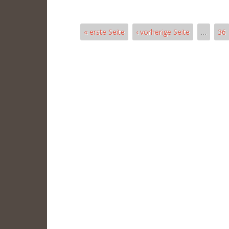
« erste Seite
‹ vorherige Seite
…
36
Páginas