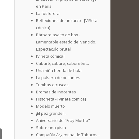
en París
La fosforera
Reflexiones de un turco - [Viñeta
cómica]
Bárbaro asalto de box -
Lamentable estado del vencido.
Espectaculo brutal
[Viñeta cómica]
Caburé, caburé, caburééé ...
Una niña herida de bala
La pulsera de brillantes
Tumbas etruscas
Bromas de inocentes
Historieta - [Viñeta cómica]
Modelo muerto
¡El pez grande! ...
Aniversario de "Fray Mocho"
Sobre una pista
Compañía Argentina de Tabacos -