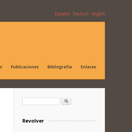
Español
Deutsch
English
s
Publicaciones
Bibliografía
Enlaces
Formulario de búsqueda
Buscar
Revolver