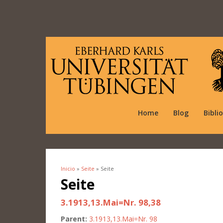
Home
Blog
Bibli
Inicio
»
Seite
» Seite
Se encuentra usted aquí
Seite
3.1913,13.Mai=Nr. 98,38
Parent:
3.1913,13.Mai=Nr. 98