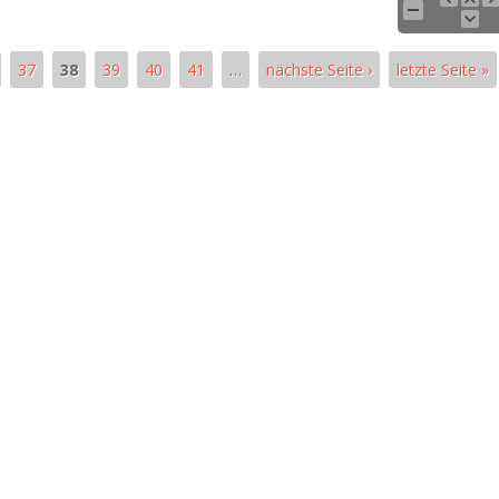
37
38
39
40
41
…
nächste Seite ›
letzte Seite »