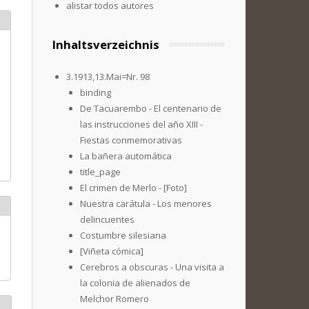
alistar todos autores
Inhaltsverzeichnis
3.1913,13.Mai=Nr. 98
binding
De Tacuarembo - El centenario de
las instrucciones del año XIII -
Fiestas conmemorativas
La bañera automática
title_page
El crimen de Merlo - [Foto]
Nuestra carátula - Los menores
delincuentes
Costumbre silesiana
[Viñeta cómica]
Cerebros a obscuras - Una visita a
la colonia de alienados de
Melchor Romero