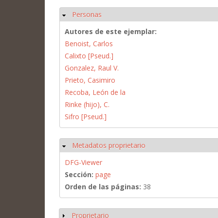
Personas
Ocultar
Autores de este ejemplar:
Benoist, Carlos
Calixto [Pseud.]
Gonzalez, Raul V.
Prieto, Casimiro
Recoba, León de la
Rinke (hijo), C.
Sifro [Pseud.]
Metadatos proprietario
Ocultar
DFG-Viewer
Sección:
page
Orden de las páginas:
38
Proprietario
Mostrar