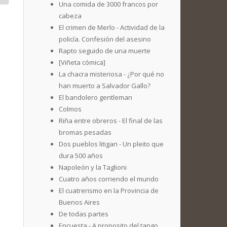
Una comida de 3000 francos por
cabeza
El crimen de Merlo - Actividad de la
policía. Confesión del asesino
Rapto seguido de una muerte
[Viñeta cómica]
La chacra misteriosa - ¿Por qué no
han muerto a Salvador Gallo?
El bandolero gentleman
Colmos
Riña entre obreros - El final de las
bromas pesadas
Dos pueblos litigan - Un pleito que
dura 500 años
Napoleón y la Taglioni
Cuatro años corriendo el mundo
El cuatrerismo en la Provincia de
Buenos Aires
De todas partes
Encuesta - A proposito del tango