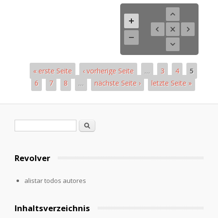
« erste Seite
‹ vorherige Seite
…
3
4
5
6
7
8
…
nächste Seite ›
letzte Seite »
Páginas
Formulario de búsqueda
Buscar
Revolver
alistar todos autores
Inhaltsverzeichnis