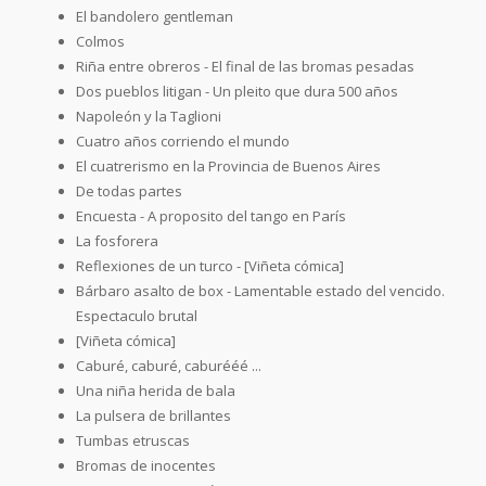
El bandolero gentleman
Colmos
Riña entre obreros - El final de las bromas pesadas
Dos pueblos litigan - Un pleito que dura 500 años
Napoleón y la Taglioni
Cuatro años corriendo el mundo
El cuatrerismo en la Provincia de Buenos Aires
De todas partes
Encuesta - A proposito del tango en París
La fosforera
Reflexiones de un turco - [Viñeta cómica]
Bárbaro asalto de box - Lamentable estado del vencido.
Espectaculo brutal
[Viñeta cómica]
Caburé, caburé, caburééé ...
Una niña herida de bala
La pulsera de brillantes
Tumbas etruscas
Bromas de inocentes