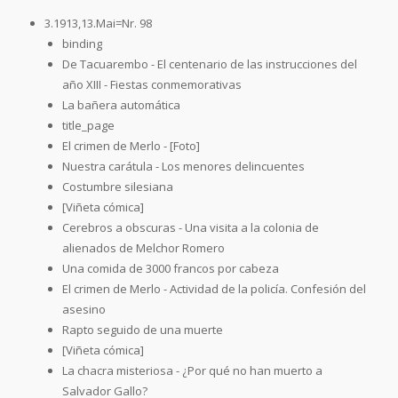
3.1913,13.Mai=Nr. 98
binding
De Tacuarembo - El centenario de las instrucciones del
año XIII - Fiestas conmemorativas
La bañera automática
title_page
El crimen de Merlo - [Foto]
Nuestra carátula - Los menores delincuentes
Costumbre silesiana
[Viñeta cómica]
Cerebros a obscuras - Una visita a la colonia de
alienados de Melchor Romero
Una comida de 3000 francos por cabeza
El crimen de Merlo - Actividad de la policía. Confesión del
asesino
Rapto seguido de una muerte
[Viñeta cómica]
La chacra misteriosa - ¿Por qué no han muerto a
Salvador Gallo?