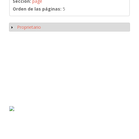
Sección:
page
Orden de las páginas:
5
Proprietario
Mostrar