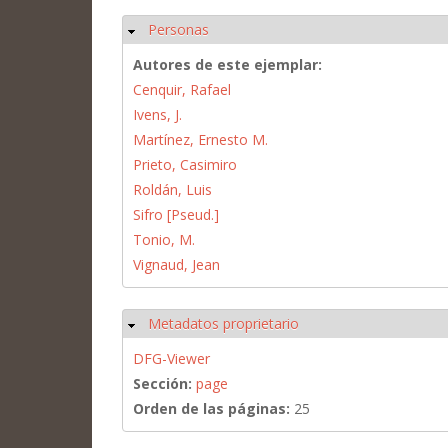
Personas
Ocultar
Autores de este ejemplar:
Cenquir, Rafael
Ivens, J.
Martínez, Ernesto M.
Prieto, Casimiro
Roldán, Luis
Sifro [Pseud.]
Tonio, M.
Vignaud, Jean
Metadatos proprietario
Ocultar
DFG-Viewer
Sección:
page
Orden de las páginas:
25