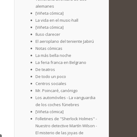
alemanes
[Viñeta cómica]
La vida en el music-hall
[Viñeta cómica]
Iluso clarecer
El aeroplano del teniente Jabirú
Notas cómicas
La más bella noche
La feria franca en Belgrano
De teatros
De todo un poco
Centros sociales
Mr. Poincaré, canónigo
Los automóviles - La vanguardia
de los coches fúnebres
[Viñeta cómica]
Folletines de "Sherlock Holmes" -
Nuestro detective Martín Wilson -
El misterio de las joyas de