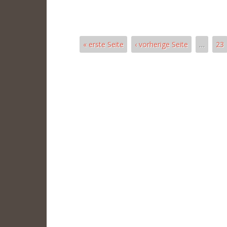
« erste Seite
‹ vorherige Seite
…
23
Páginas