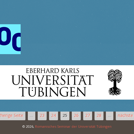
rherige Seite
…
23
24
25
26
27
28
…
nächste 
© 2026,
Romanisches Seminar der Universität Tübingen