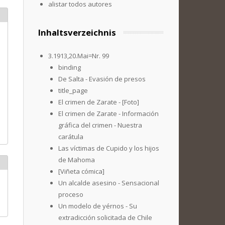
alistar todos autores
Inhaltsverzeichnis
3.1913,20.Mai=Nr. 99
binding
De Salta - Evasión de presos
title_page
El crimen de Zarate - [Foto]
El crimen de Zarate - Información
gráfica del crimen - Nuestra
carátula
Las víctimas de Cupido y los hijos
de Mahoma
[Viñeta cómica]
Un alcalde asesino - Sensacional
proceso
Un modelo de yérnos - Su
extradicción solicitada de Chile