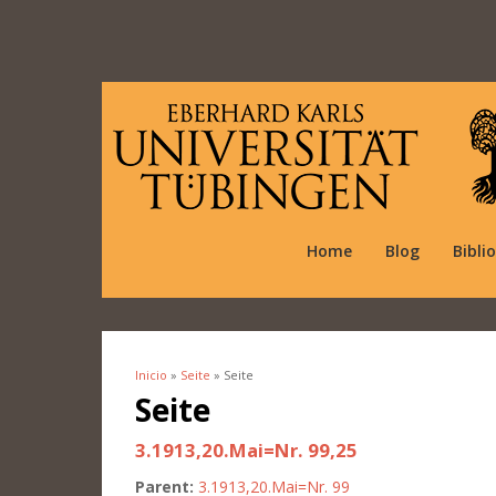
Home
Blog
Bibli
Inicio
»
Seite
» Seite
Se encuentra usted aquí
Seite
3.1913,20.Mai=Nr. 99,25
Parent:
3.1913,20.Mai=Nr. 99