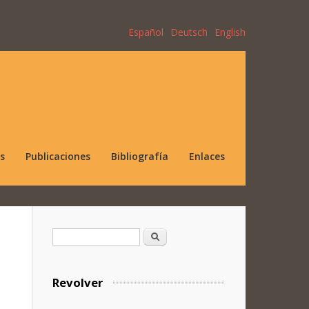
Español
Deutsch
English
s
Publicaciones
Bibliografía
Enlaces
Formulario de búsqueda
Buscar
Revolver