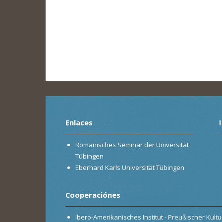
Enlaces
Romanisches Seminar der Universität
Tübingen
Eberhard Karls Universität Tübingen
Cooperaciónes
Ibero-Amerikanisches Institut - Preußischer Kultur