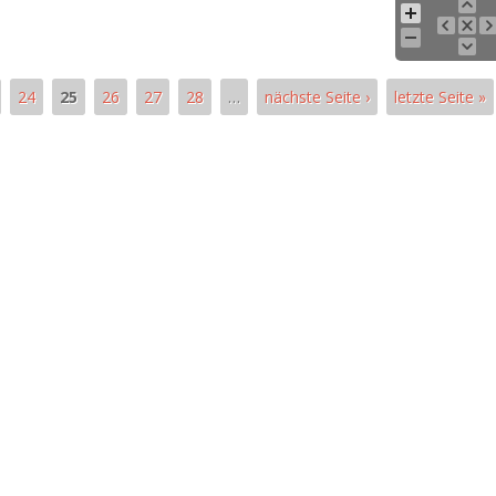
24
25
26
27
28
…
nächste Seite ›
letzte Seite »