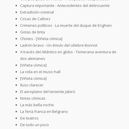
Captura importante - Antecedentes del delincuente
Extradición criminal
Cosas de Calínez
Crimenes políticos - La muerte del duque de Enghien
Gotas de tinta
Chistes - [Viñeta cómica]
Ladrón bravo - Un émulo del célebre Bonnot
A través del Atlántico en globo - Temeraria aventura de
dos alemanes
[Viñeta cómica]
La vida en el music-hall
[Viñeta cómica]
Iluso clarecer
El aeroplano del teniente Jabirú
Notas cómicas
La más bella noche
La feria franca en Belgrano
De teatros
De todo un poco