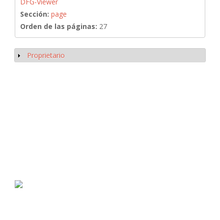
DFG-Viewer
Sección:
page
Orden de las páginas:
27
Proprietario
Mostrar