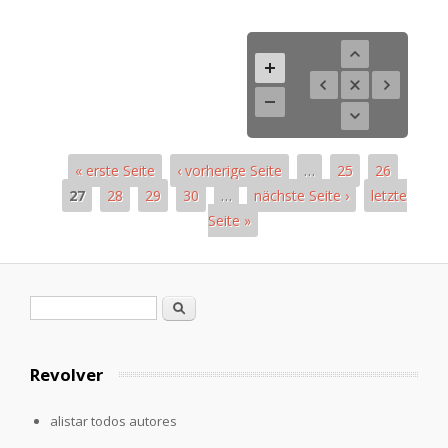
« erste Seite
‹ vorherige Seite
…
25
26
27
28
29
30
…
nächste Seite ›
letzte
Seite »
Páginas
Formulario de búsqueda
Buscar
Revolver
alistar todos autores