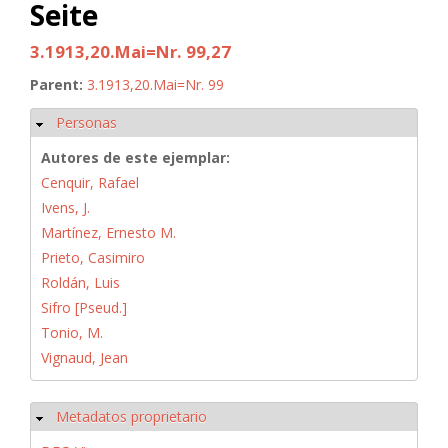
Seite
3.1913,20.Mai=Nr. 99,27
Parent:
3.1913,20.Mai=Nr. 99
Personas
Ocultar
Autores de este ejemplar:
Cenquir, Rafael
Ivens, J.
Martínez, Ernesto M.
Prieto, Casimiro
Roldán, Luis
Sifro [Pseud.]
Tonio, M.
Vignaud, Jean
Metadatos proprietario
Ocultar