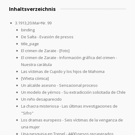
Inhaltsverzeichnis
3.1913,20.Mai=Nr. 99
binding
De Salta - Evasión de presos
title_page
El crimen de Zarate - [Foto]
El crimen de Zarate - Información gráfica del crimen -
Nuestra carátula
Las víctimas de Cupido y los hijos de Mahoma
[Viñeta cómica]
Un alcalde asesino - Sensacional proceso
Un modelo de yérnos - Su extradicción solicitada de Chile
Un niño desaparecido
La chacra misteriosa - Las últimas investigaciones de
"Sifro"
Los dramas europeos - Seis víctimas de la venganza de
una mujer
Una pesquisa en Trenel - 4400 pesos recuperados