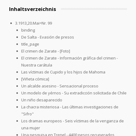
Inhaltsverzeichnis
3.1913,20.Mai=Nr. 99
binding
De Salta - Evasión de presos
title_page
El crimen de Zarate - [Foto]
El crimen de Zarate - Información gráfica del crimen -
Nuestra carátula
Las víctimas de Cupido y los hijos de Mahoma
[Viñeta cómica]
Un alcalde asesino - Sensacional proceso
Un modelo de yérnos - Su extradicción solicitada de Chile
Un niño desaparecido
La chacra misteriosa - Las últimas investigaciones de
"Sifro"
Los dramas europeos - Seis víctimas de la venganza de
una mujer
Una pesquisa en Trenel - 4400 pesos recuperados