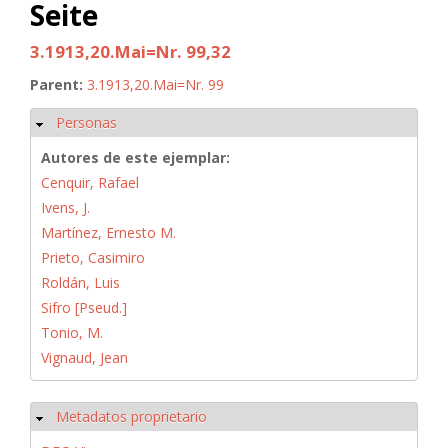
Seite
3.1913,20.Mai=Nr. 99,32
Parent:
3.1913,20.Mai=Nr. 99
Personas
Ocultar
Autores de este ejemplar:
Cenquir, Rafael
Ivens, J.
Martínez, Ernesto M.
Prieto, Casimiro
Roldán, Luis
Sifro [Pseud.]
Tonio, M.
Vignaud, Jean
Metadatos proprietario
Ocultar