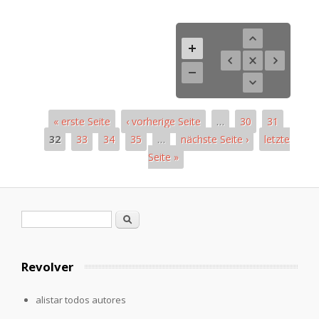
« erste Seite
‹ vorherige Seite
…
30
31
32
33
34
35
…
nächste Seite ›
letzte
Seite »
Páginas
Formulario de búsqueda
Buscar
Revolver
alistar todos autores