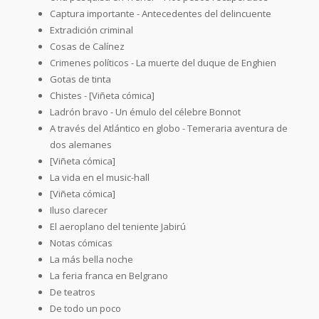
Captura importante - Antecedentes del delincuente
Extradición criminal
Cosas de Calínez
Crimenes políticos - La muerte del duque de Enghien
Gotas de tinta
Chistes - [Viñeta cómica]
Ladrón bravo - Un émulo del célebre Bonnot
A través del Atlántico en globo - Temeraria aventura de
dos alemanes
[Viñeta cómica]
La vida en el music-hall
[Viñeta cómica]
Iluso clarecer
El aeroplano del teniente Jabirú
Notas cómicas
La más bella noche
La feria franca en Belgrano
De teatros
De todo un poco