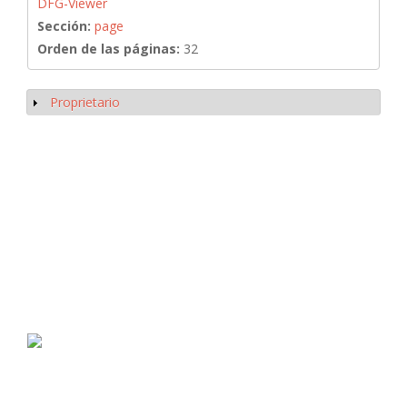
DFG-Viewer
Sección:
page
Orden de las páginas:
32
Proprietario
Mostrar