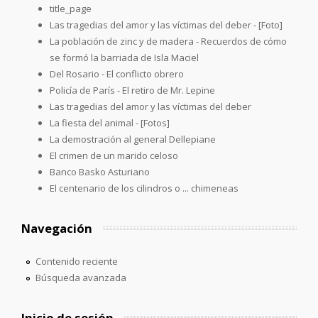
title_page
Las tragedias del amor y las víctimas del deber - [Foto]
La población de zinc y de madera - Recuerdos de cómo
se formó la barriada de Isla Maciel
Del Rosario - El conflicto obrero
Policía de París - El retiro de Mr. Lepine
Las tragedias del amor y las víctimas del deber
La fiesta del animal - [Fotos]
La demostración al general Dellepiane
El crimen de un marido celoso
Banco Basko Asturiano
El centenario de los cilindros o ... chimeneas
Navegación
Contenido reciente
Búsqueda avanzada
Inicio de sesión