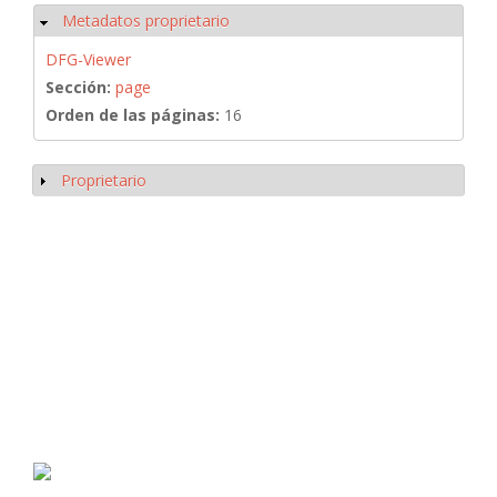
Metadatos proprietario
Ocultar
DFG-Viewer
Sección:
page
Orden de las páginas:
16
Proprietario
Mostrar