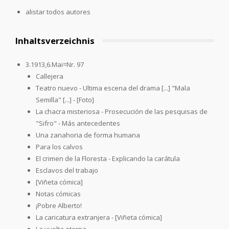
alistar todos autores
Inhaltsverzeichnis
3.1913,6.Mai=Nr. 97
Callejera
Teatro nuevo - Ultima escena del drama [...] "Mala
Semilla" [...] - [Foto]
La chacra misteriosa - Prosecución de las pesquisas de
"Sifro" - Más antecedentes
Una zanahoria de forma humana
Para los calvos
El crimen de la Floresta - Explicando la carátula
Esclavos del trabajo
[Viñeta cómica]
Notas cómicas
¡Pobre Alberto!
La caricatura extranjera - [Viñeta cómica]
La vuelta eterna