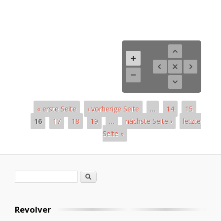
« erste Seite
‹ vorherige Seite
…
14
15
16
17
18
19
…
nächste Seite ›
letzte
Seite »
Páginas
Formulario de búsqueda
Buscar
Revolver