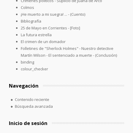
Crimenes políticos - Suplicio de Juana de Arco
Colmos
¡He muerto a mi suegra! ... - (Cuento)
Bibliografía
25 de Mayo en Corrientes - [Foto]
La futura estrella
El crimen de un domador
Folletines de "Sherlock Holmes" - Nuestro detective
Martín Wilson - El sentenciado a muerte - (Conclusión)
binding
colour_checker
Navegación
Contenido reciente
Búsqueda avanzada
Inicio de sesión