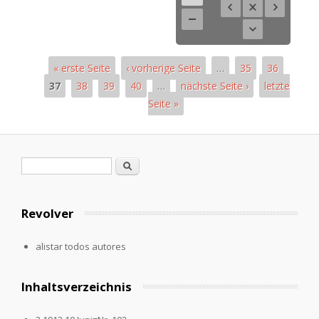
« erste Seite
‹ vorherige Seite
…
35
36
37
38
39
40
…
nächste Seite ›
letzte
Seite »
Páginas
Formulario de búsqueda
Buscar
Revolver
alistar todos autores
Inhaltsverzeichnis