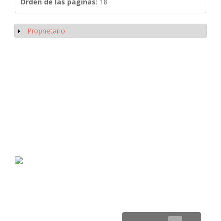
Orden de las páginas:
18
Proprietario
Mostrar