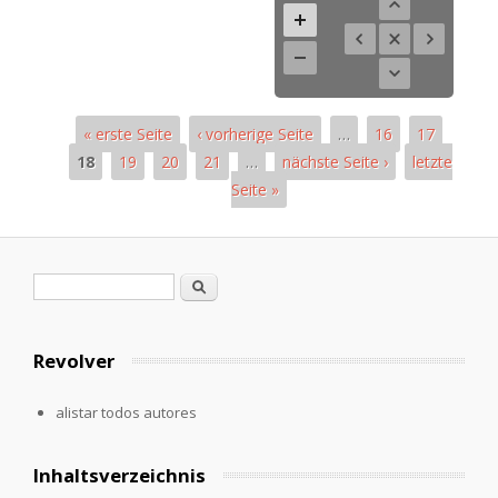
« erste Seite
‹ vorherige Seite
…
16
17
18
19
20
21
…
nächste Seite ›
letzte
Seite »
Páginas
Formulario de búsqueda
Buscar
Revolver
alistar todos autores
Inhaltsverzeichnis