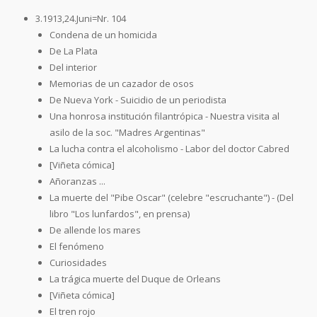
3.1913,24.Juni=Nr. 104
Condena de un homicida
De La Plata
Del interior
Memorias de un cazador de osos
De Nueva York - Suicidio de un periodista
Una honrosa institución filantrópica - Nuestra visita al
asilo de la soc. "Madres Argentinas"
La lucha contra el alcoholismo - Labor del doctor Cabred
[Viñeta cómica]
Añoranzas ...
La muerte del "Pibe Oscar" (celebre "escruchante") - (Del
libro "Los lunfardos", en prensa)
De allende los mares
El fenómeno
Curiosidades
La trágica muerte del Duque de Orleans
[Viñeta cómica]
El tren rojo