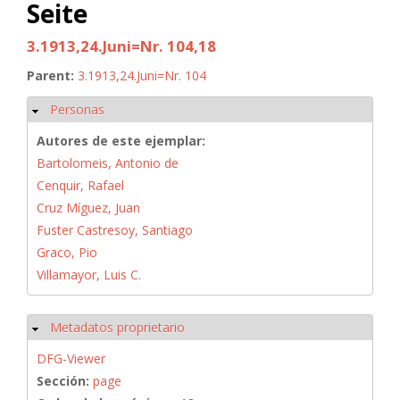
Seite
3.1913,24.Juni=Nr. 104,18
Parent:
3.1913,24.Juni=Nr. 104
Personas
Ocultar
Autores de este ejemplar:
Bartolomeis, Antonio de
Cenquir, Rafael
Cruz Míguez, Juan
Fuster Castresoy, Santiago
Graco, Pio
Villamayor, Luis C.
Metadatos proprietario
Ocultar
DFG-Viewer
Sección:
page