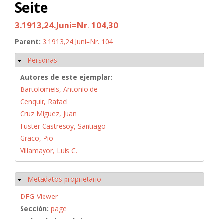
Seite
3.1913,24.Juni=Nr. 104,30
Parent:
3.1913,24.Juni=Nr. 104
Personas
Ocultar
Autores de este ejemplar:
Bartolomeis, Antonio de
Cenquir, Rafael
Cruz Míguez, Juan
Fuster Castresoy, Santiago
Graco, Pio
Villamayor, Luis C.
Metadatos proprietario
Ocultar
DFG-Viewer
Sección:
page