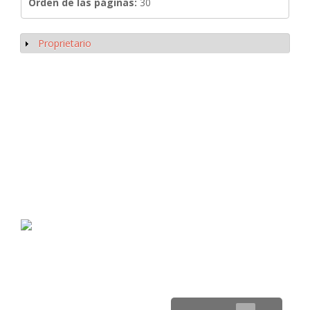
Orden de las páginas:
30
Proprietario
Mostrar