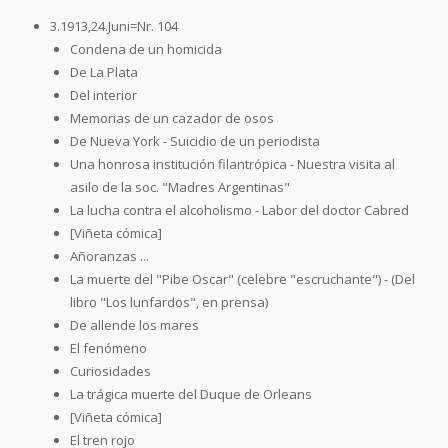
3.1913,24.Juni=Nr. 104
Condena de un homicida
De La Plata
Del interior
Memorias de un cazador de osos
De Nueva York - Suicidio de un periodista
Una honrosa institución filantrópica - Nuestra visita al
asilo de la soc. "Madres Argentinas"
La lucha contra el alcoholismo - Labor del doctor Cabred
[Viñeta cómica]
Añoranzas ...
La muerte del "Pibe Oscar" (celebre "escruchante") - (Del
libro "Los lunfardos", en prensa)
De allende los mares
El fenómeno
Curiosidades
La trágica muerte del Duque de Orleans
[Viñeta cómica]
El tren rojo