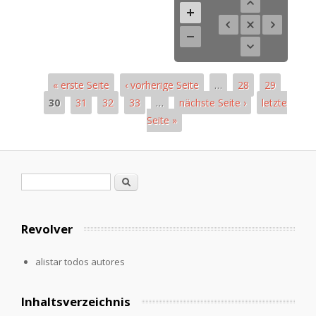
« erste Seite
‹ vorherige Seite
…
28
29
30
31
32
33
…
nächste Seite ›
letzte
Seite »
Páginas
Formulario de búsqueda
Buscar
Revolver
alistar todos autores
Inhaltsverzeichnis