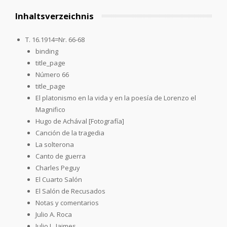
Inhaltsverzeichnis
T. 16.1914=Nr. 66-68
binding
title_page
Número 66
title_page
El platonismo en la vida y en la poesía de Lorenzo el
Magnifico
Hugo de Achával [Fotografía]
Canción de la tragedia
La solterona
Canto de guerra
Charles Peguy
El Cuarto Salón
El Salón de Recusados
Notas y comentarios
Julio A. Roca
Julio L. Jaimes