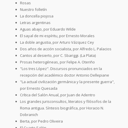
Rosas
Nuestro folletín
La doncella piojosa
Letras argentinas
Aguas abajo, por Eduardo Wilde
El sayal de mi espíritu, por Ernesto Morales
La doble angustia, por Arturo Vázquez Cey
Dos años de acción socialista, por Alfredo L. Palacios
Cantos al desierto, por C. Sbariggi. (La Plata)
Prosas heterogéneas, por Felipe A. Oteriño
"Los tres López". Discursos pronunciados en la
recepción del académico doctor Antonio Dellepiane
"La actual civilización germánica y la presente guerra",
por Ernesto Quesada
Crítica del Salón Anual, por Juan de Adentro
Los grandes jurisconsultos, literatos y filósofos de la
Roma antigua. Síntesis biográfica, por Horacio N.
Dobranich
Berta, por Pedro Oliveira
El Cuarto Salón