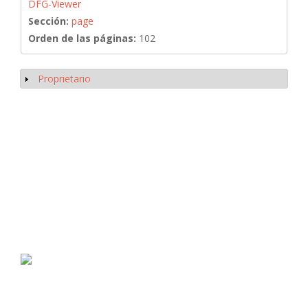
DFG-Viewer
Sección:
page
Orden de las páginas:
102
Proprietario
Mostrar