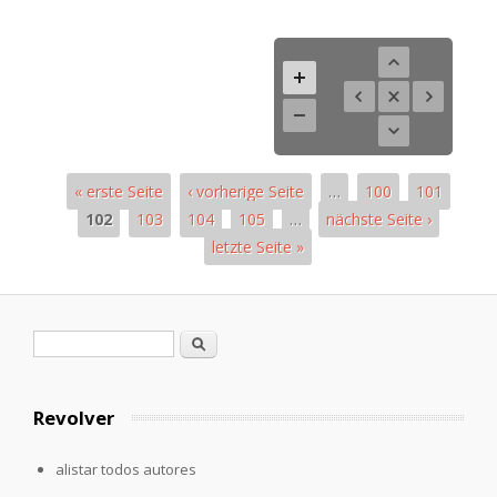
« erste Seite
‹ vorherige Seite
…
100
101
102
103
104
105
…
nächste Seite ›
letzte Seite »
Páginas
Formulario de búsqueda
Buscar
Revolver
alistar todos autores