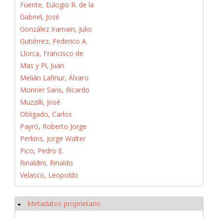
Fuente, Eulogio R. de la
Gabriel, José
González Iramain, Julio
Gutiérrez, Federico A.
Llorca, Francisco de
Mas y Pí, Juan
Melián Lafinur, Álvaro
Monner Sans, Ricardo
Muzzilli, José
Obligado, Carlos
Payró, Roberto Jorge
Perkins, Jorge Walter
Pico, Pedro E.
Rinaldini, Rinaldo
Velasco, Leopoldo
Metadatos proprietario
Ocultar