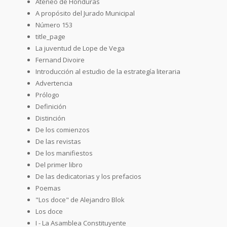
Ateneo de Honduras
A propósito del Jurado Municipal
Número 153
title_page
La juventud de Lope de Vega
Fernand Divoire
Introducción al estudio de la estrategía literaria
Advertencia
Prólogo
Definición
Distinción
De los comienzos
De las revistas
De los manifiestos
Del primer libro
De las dedicatorias y los prefacios
Poemas
"Los doce" de Alejandro Blok
Los doce
I - La Asamblea Constituyente