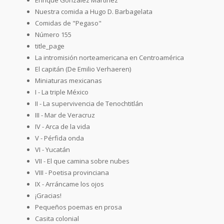
Nuestra comida a Hugo D. Barbagelata
Comidas de "Pegaso"
Número 155
title_page
La intromisión norteamericana en Centroamérica
El capitán (De Emilio Verhaeren)
Miniaturas mexicanas
I - La triple México
II - La supervivencia de Tenochtitlán
III - Mar de Veracruz
IV - Arca de la vida
V - Pérfida onda
VI - Yucatán
VII - El que camina sobre nubes
VIII - Poetisa provinciana
IX - Arráncame los ojos
¡Gracias!
Pequeños poemas en prosa
Casita colonial