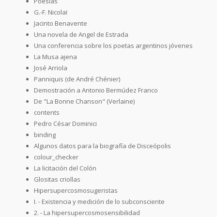
Poesías
G.-F. Nicolaï
Jacinto Benavente
Una novela de Angel de Estrada
Una conferencia sobre los poetas argentinos jóvenes
La Musa ajena
José Arriola
Panniquis (de André Chénier)
Demostración a Antonio Bermúdez Franco
De "La Bonne Chanson" (Verlaine)
contents
Pedro César Dominici
binding
Algunos datos para la biografía de Disceópolis
colour_checker
La licitación del Colón
Glositas criollas
Hipersupercosmosugeristas
I. - Existencia y medición de lo subconsciente
2. - La hipersupercosmosensibilidad