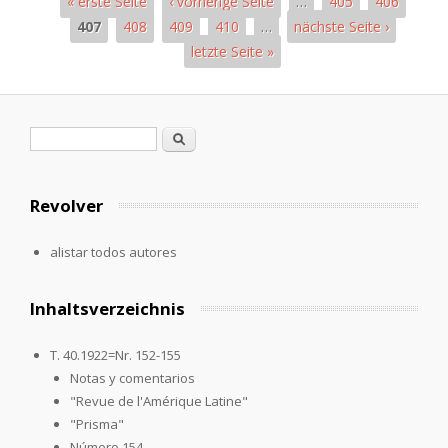
« erste Seite
‹ vorherige Seite
…
405
406
407
408
409
410
…
nächste Seite ›
letzte Seite »
Páginas
Formulario de búsqueda
Buscar
Revolver
alistar todos autores
Inhaltsverzeichnis
T. 40.1922=Nr. 152-155
Notas y comentarios
"Revue de l'Amérique Latine"
"Prisma"
Número 154