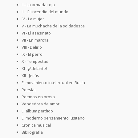
II - La armada roja
III - El incendio del mundo
IV - La mujer
V - La muchacha de la soldadesca
VI - El asesinato
VII - En marcha
VIII - Delirio
IX - El perro
X - Tempestad
XI - ¡Adelante!
XII - Jesús
El movimiento intelectual en Rusia
Poesías
Poemas en prosa
Vendedora de amor
El álbum perdido
El moderno pensamiento lusitano
Crónica musical
Bibliografía