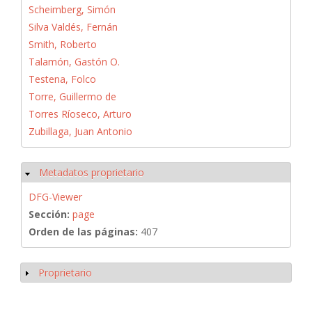
Scheimberg, Simón
Silva Valdés, Fernán
Smith, Roberto
Talamón, Gastón O.
Testena, Folco
Torre, Guillermo de
Torres Ríoseco, Arturo
Zubillaga, Juan Antonio
Metadatos proprietario
Ocultar
DFG-Viewer
Sección:
page
Orden de las páginas:
407
Proprietario
Mostrar