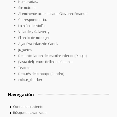
Humoradas.
Sin mácula
Al eminente actor italiano Giovanni Emanuel
Correspondencia.
La niña del violín.
Velarde y Salaverry.
El anillo de mi mujer.
Agar Eva Infanzón Canel.
Juguetes
Desarticulación del maxilar inferior [Dibujo]
[Vista del] teatro Bellini en Catania
Teatros
Depués del trabajo. [Cuadro]
colour_checker
Navegación
Contenido reciente
Búsqueda avanzada