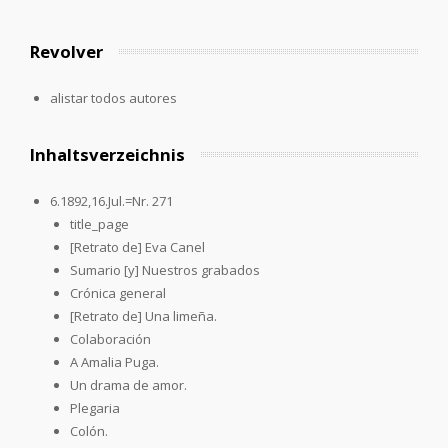
Revolver
alistar todos autores
Inhaltsverzeichnis
6.1892,16.Jul.=Nr. 271
title_page
[Retrato de] Eva Canel
Sumario [y] Nuestros grabados
Crónica general
[Retrato de] Una limeña.
Colaboración
A Amalia Puga.
Un drama de amor.
Plegaria
Colón.