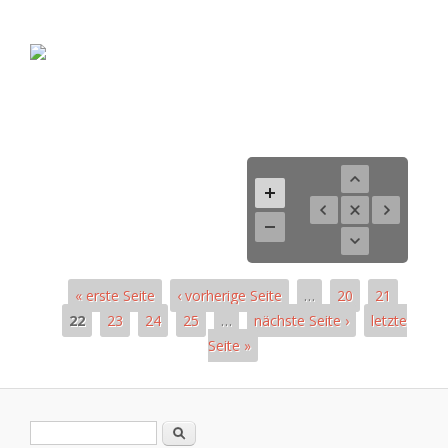
« erste Seite
‹ vorherige Seite
…
20
21
22
23
24
25
…
nächste Seite ›
letzte
Seite »
Páginas
Formulario de búsqueda
Buscar