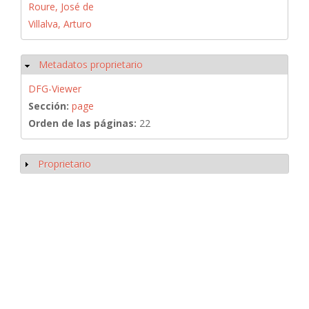
Roure, José de
Villalva, Arturo
Metadatos proprietario
Ocultar
DFG-Viewer
Sección:
page
Orden de las páginas:
22
Proprietario
Mostrar