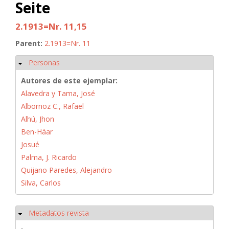
Seite
2.1913=Nr. 11,15
Parent:
2.1913=Nr. 11
Personas
Ocultar
Autores de este ejemplar:
Alavedra y Tama, José
Albornoz C., Rafael
Alhú, Jhon
Ben-Häar
Josué
Palma, J. Ricardo
Quijano Paredes, Alejandro
Silva, Carlos
Metadatos revista
Ocultar