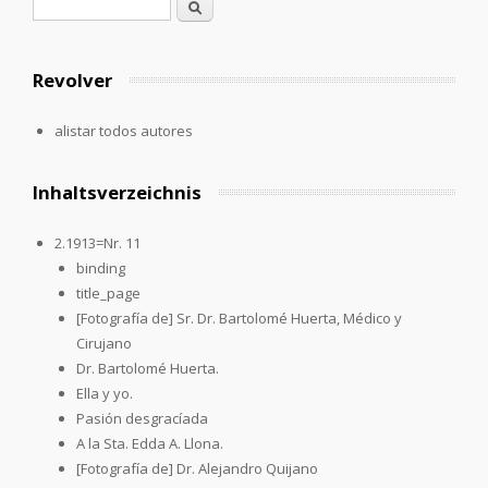
Formulario de búsqueda
Buscar
Revolver
alistar todos autores
Inhaltsverzeichnis
2.1913=Nr. 11
binding
title_page
[Fotografía de] Sr. Dr. Bartolomé Huerta, Médico y
Cirujano
Dr. Bartolomé Huerta.
Ella y yo.
Pasión desgracíada
A la Sta. Edda A. Llona.
[Fotografía de] Dr. Alejandro Quijano