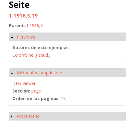
Seite
1.1916,3,19
Parent:
1.1916,3
Personas
Ocultar
Autores de este ejemplar:
Colombine [Pseud.]
Metadatos proprietario
Ocultar
DFG-Viewer
Sección:
page
Orden de las páginas:
19
Proprietario
Mostrar