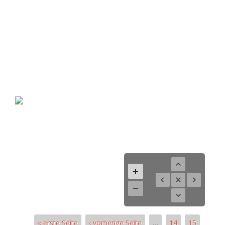
« erste Seite
‹ vorherige Seite
…
14
15