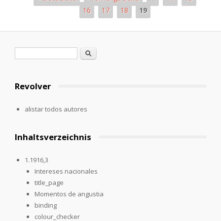
16
17
18
19
Páginas
Formulario de búsqueda
Buscar
Revolver
alistar todos autores
Inhaltsverzeichnis
1.1916,3
Intereses nacionales
title_page
Momentos de angustia
binding
colour_checker