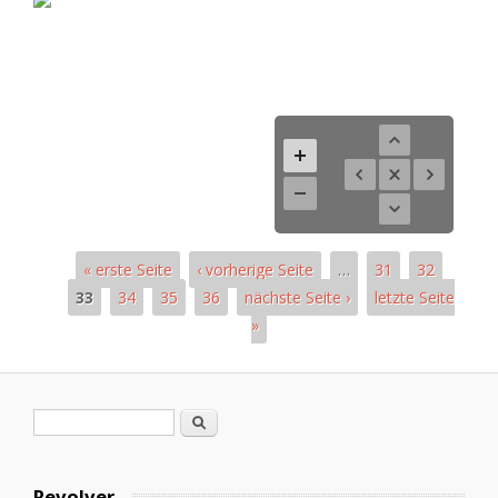
« erste Seite
‹ vorherige Seite
…
31
32
33
34
35
36
nächste Seite ›
letzte Seite
»
Páginas
Formulario de búsqueda
Buscar
Revolver