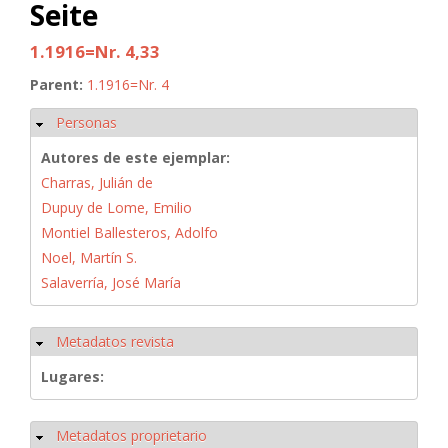
Seite
1.1916=Nr. 4,33
Parent:
1.1916=Nr. 4
Personas
Ocultar
Autores de este ejemplar:
Charras, Julián de
Dupuy de Lome, Emilio
Montiel Ballesteros, Adolfo
Noel, Martín S.
Salaverría, José María
Metadatos revista
Ocultar
Lugares:
Metadatos proprietario
Ocultar